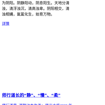
为阴阳。阴静阳动，阴息阳生。天地分清
浊，清浮浊沉，清高浊卑。阴阳相交，清
浊相媾，氤氲化生，始育万物。
详情
师行道长的“静”、“慢”、“柔”