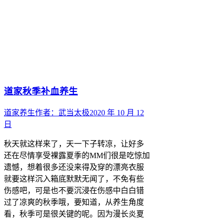
道家秋季补血养生
道家养生
作者：
武当太极
2020 年 10 月 12
日
秋天就这样来了，天一下子转凉，让好多
还在尽情享受裸露夏季的MM们很是吃惊加
遗憾，想着很多还没来得及穿的漂亮衣服
就要这样沉入箱底默默无闻了，不免有些
伤感吧，可是也不要沉浸在伤感中白白错
过了凉爽的秋季哦，要知道，从养生角度
看，秋季可是很关键的呢。因为漫长炎夏