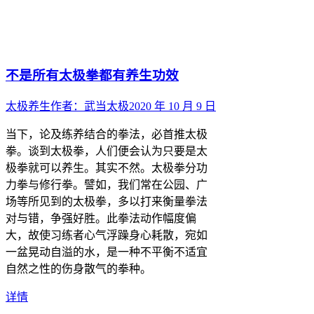
不是所有太极拳都有养生功效
太极养生
作者：
武当太极
2020 年 10 月 9 日
当下，论及练养结合的拳法，必首推太极
拳。谈到太极拳，人们便会认为只要是太
极拳就可以养生。其实不然。太极拳分功
力拳与修行拳。譬如，我们常在公园、广
场等所见到的太极拳，多以打来衡量拳法
对与错，争强好胜。此拳法动作幅度偏
大，故使习练者心气浮躁身心耗散，宛如
一盆晃动自溢的水，是一种不平衡不适宜
自然之性的伤身散气的拳种。
详情