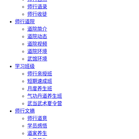
师行语录
师行收徒
师行道院
道院简介
道院动态
道院视频
道院环境
武馆环境
学习班级
师行亲授班
短期速成班
月度养生班
气功丹道养生班
武当武术夏令营
师行文摘
师行道意
学员感悟
道家养生