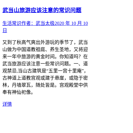
武当山旅游应该注意的常识问题
生活常识
作者：
武当太极
2020 年 10 月 10
日
又到了秋高气爽出外游玩的季节了，武当
山做为中国道教祖庭、养生圣地，又将迎
来一年中旅游的黄金时间。你知道吗？在
武当旅游应该注意一些常识问题。一、道
观禁忌,当山古建筑是“五里一宫十里庵”，
古神道上道教宫观或建于悬崖，或隐于密
林，丹墙翠瓦，随处皆是。宫观殿堂中供
奉有神仙祀像。
详情