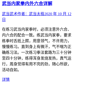
武当内家拳内外六合详解
武当武术
作者：
武当太极
2020 年 10 月 12
日
在练习武当内家拳时，必须注意外六合、
内六合的配合一致。练武当内家拳，要求
练拳时舌抵上腭，用意领气，不许用力，
慢慢练习。直到身上有微汗，气不喘为正
确练习法。一次练习拳法套路为三十分钟
至四十分钟，练得浑身发烧发热，真气运
行，周身觉得有用不完的劲，随心所欲，
活动自如。
详情