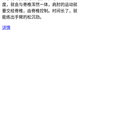
度，就会与脊椎浑然一体，肩肘的运动就
要交给脊椎，由脊椎控制。时间长了，就
能练出手臂的松沉劲。
详情