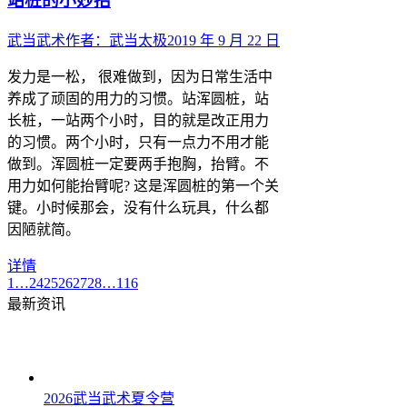
站桩的小妙招
武当武术
作者：
武当太极
2019 年 9 月 22 日
发力是一松， 很难做到，因为日常生活中
养成了顽固的用力的习惯。站浑圆桩，站
长桩，一站两个小时，目的就是改正用力
的习惯。两个小时，只有一点力不用才能
做到。浑圆桩一定要两手抱胸，抬臂。不
用力如何能抬臂呢? 这是浑圆桩的第一个关
键。小时候那会，没有什么玩具，什么都
因陋就简。
详情
1
…
24
25
26
27
28
…
116
最新资讯
2026武当武术夏令营