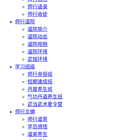
师行语录
师行收徒
师行道院
道院简介
道院动态
道院视频
道院环境
武馆环境
学习班级
师行亲授班
短期速成班
月度养生班
气功丹道养生班
武当武术夏令营
师行文摘
师行道意
学员感悟
道家养生