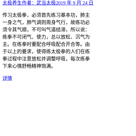
太极养生
作者：
武当太极
2019 年 9 月 24 日
传习太极拳，必须首先练习基本功，肺主
一身之气，肺气调则周身气行，故练功必
须令其气顺，不可叫气道结滞，所以说：
练拳不可闭气、使力，总以放松、沉气为
主。在练拳时要配合呼吸配合开合等。由
于以上的要求，使得练太极拳的人们在练
拳过程中注意放松并调整呼吸，每次练拳
下来心情舒畅精神饱满。
详情