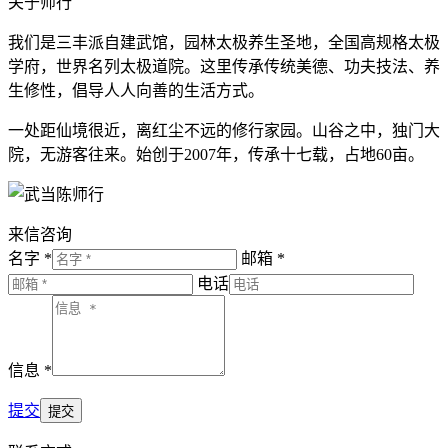
关于师行
我们是三丰派自建武馆，园林太极养生圣地，全国高规格太极
学府，世界名列太极道院。这里传承传统美德、功夫技法、养
生修性，倡导人人向善的生活方式。
一处距仙境很近，离红尘不远的修行家园。山谷之中，独门大
院，无游客往来。始创于2007年，传承十七载，占地60亩。
来信咨询
名字 *
邮箱 *
电话
信息 *
提交