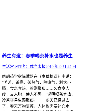
养生有道：春季喝茶补水也是养生
生活常识
作者：
武当太极
2019 年 9 月 24 日
唐朝药学家陈藏器在《本草拾遗》中说：
“茗苦，茶寒，破热气，除瘴气，利大小
肠，食之宜热，冷则聚痰……久食令人
瘦，去人脂，使人不睡。”说明喝茶宜热，
冷茶容易生湿聚痰。 冬天已经过去
了，春天万物复苏，人体也需要补充水