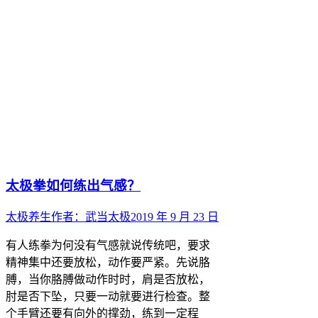
太极拳如何练出气感？
太极养生
作者：
武当太极
2019 年 9 月 23 日
有人练拳为何没有气感就说传统吧，要求
精神集中还要放松，动作要严紧。先说胳
膊，当你胳膊做动作时时，肩是否放松，
肘是否下坠，只要一动就要进行检查。整
个手臂还要有向外的撑劲，练到一定程