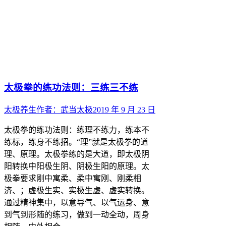
太极拳的练功法则：三练三不练
太极养生
作者：
武当太极
2019 年 9 月 23 日
太极拳的练功法则：练理不练力，练本不
练标，练身不练招。“理”就是太极拳的道
理、原理。太极拳练的是大道，即太极阴
阳转换中阳极生阴、阴极生阳的原理。太
极拳要求刚中寓柔、柔中寓刚、刚柔相
济、；虚极生实、实极生虚、虚实转换。
通过精神集中，以意导气、以气运身、意
到气到形随的练习，做到一动全动，周身