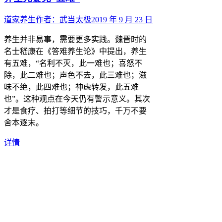
道家养生
作者：
武当太极
2019 年 9 月 23 日
养生并非易事，需要更多实践。魏晋时的
名士嵇康在《答难养生论》中提出，养生
有五难，“名利不灭，此一难也；喜怒不
除，此二难也；声色不去，此三难也；滋
味不绝，此四难也；神虑转发，此五难
也”。这种观点在今天仍有警示意义。其次
才是食疗、拍打等细节的技巧，千万不要
舍本逐末。
详情