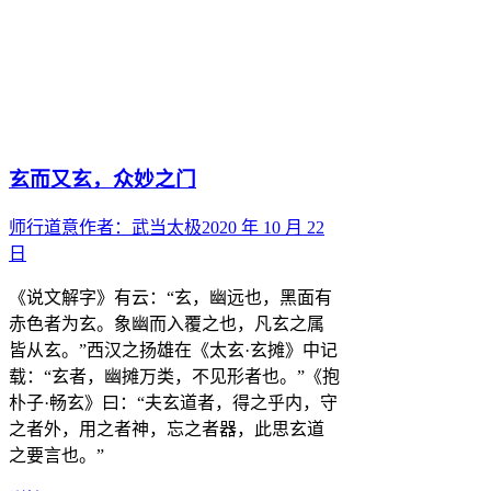
玄而又玄，众妙之门
师行道意
作者：
武当太极
2020 年 10 月 22
日
《说文解字》有云：“玄，幽远也，黑面有
赤色者为玄。象幽而入覆之也，凡玄之属
皆从玄。”西汉之扬雄在《太玄·玄摊》中记
载：“玄者，幽摊万类，不见形者也。”《抱
朴子·畅玄》曰：“夫玄道者，得之乎内，守
之者外，用之者神，忘之者器，此思玄道
之要言也。”