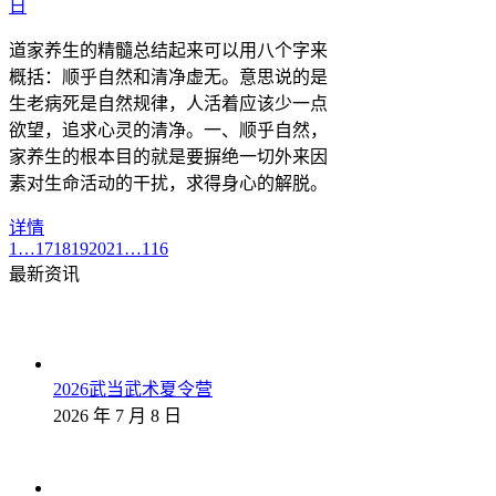
日
道家养生的精髓总结起来可以用八个字来
概括：顺乎自然和清净虚无。意思说的是
生老病死是自然规律，人活着应该少一点
欲望，追求心灵的清净。一、顺乎自然，
家养生的根本目的就是要摒绝一切外来因
素对生命活动的干扰，求得身心的解脱。
详情
1
…
17
18
19
20
21
…
116
最新资讯
2026武当武术夏令营
2026 年 7 月 8 日