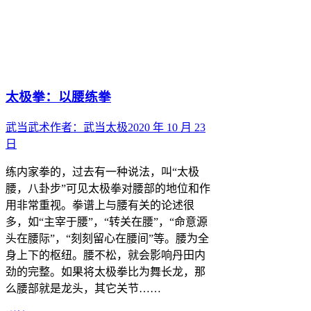
太极拳：以腰练拳
武当武术
作者：
武当太极
2020 年 10 月 23
日
练内家拳的，过去有一种说法，叫“太极
腰，八卦步”可见太极拳对腰部的地位和作
用非常重视。拳谱上与腰有关的论述很
多，如“主宰于腰”，“转关在腰”，“命意源
头在腰际”，“刻刻留心在腰间”等。腰为全
身上下的枢纽。腰不松，就会影响丹田内
劲的完整。如果将太极拳比为舞长龙，那
么腰部就是龙头，其它关节……