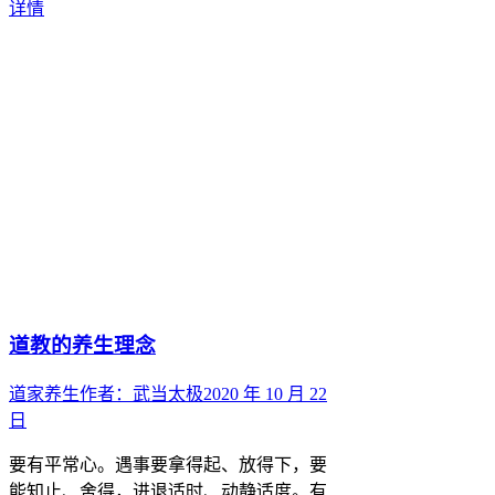
详情
道教的养生理念
道家养生
作者：
武当太极
2020 年 10 月 22
日
要有平常心。遇事要拿得起、放得下，要
能知止、舍得，进退适时、动静适度。有