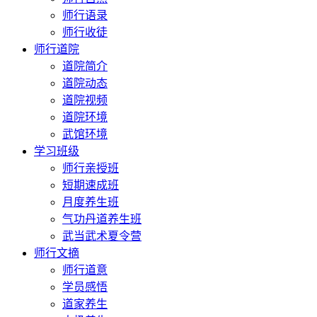
师行语录
师行收徒
师行道院
道院简介
道院动态
道院视频
道院环境
武馆环境
学习班级
师行亲授班
短期速成班
月度养生班
气功丹道养生班
武当武术夏令营
师行文摘
师行道意
学员感悟
道家养生