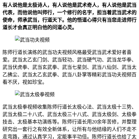
有人说他是太极诗人，有人说他是武术奇人，有人说他是武当
代表，而他说他叫师行，一个修行的名字，担当着武当武术的
使命，师承武当，行道天下。他的悟道心得只有当您走进师行
道长才会真正明白他的问道心灵。
陈师行道长演练的武当功夫视频风格最受武当武术爱好者喜
爱。武当太乙玄门剑、武当轻功、武当硬气功、武当龙华拳、
武当伏虎拳、武当玄武拳、武当七星剑、武当八仙剑、武当太
乙拂尘、武当太乙玄武拳、武当八卦掌等精彩武当功夫视频百
看不厌，视如珍宝。
武当太极拳视频收集陈师行道长太极心法、武当太极十三势、
武当太极二十八式、武当太极三十八式、武当太极剑、太极拳
技击、太极基本功演练等。陈师行道长用20余年苦修，并整理
研究出一套行之有效全新体系，让所有与他结缘的人们不走不
走弯路，通过认真学习，定能事半功倍。陈师行道长也给了太