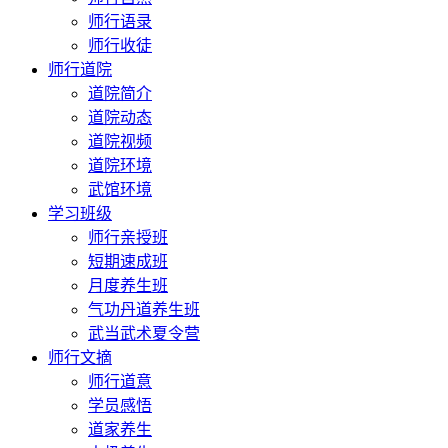
师行语录
师行收徒
师行道院
道院简介
道院动态
道院视频
道院环境
武馆环境
学习班级
师行亲授班
短期速成班
月度养生班
气功丹道养生班
武当武术夏令营
师行文摘
师行道意
学员感悟
道家养生