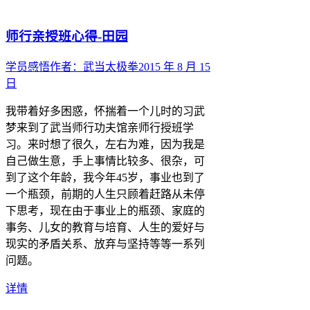
师行亲授班心得-田园
学员感悟
作者：
武当太极拳
2015 年 8 月 15
日
我带着好多困惑，怀揣着一个儿时的习武
梦来到了武当师行功夫馆亲师行授班学
习。来时想了很久，左右为难，因为我是
自己做生意，手上事情比较多、很杂，可
到了这个年龄，我今年45岁，事业也到了
一个瓶颈，前期的人生只顾着赶路从未停
下思考，现在由于事业上的瓶颈、家庭的
事务、儿女的教育与培育、人生的爱好与
现实的矛盾关系、放弃与坚持等等一系列
问题。
详情