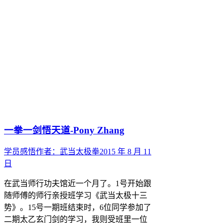
一拳一剑悟天道-Pony Zhang
学员感悟
作者：
武当太极拳
2015 年 8 月 11
日
在武当师行功夫馆近一个月了。1号开始跟
随师傅的师行亲授班学习《武当太极十三
势》。15号一期班结束时，6位同学参加了
二期太乙玄门剑的学习，我则受班里一位