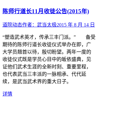
陈师行道长11月收徒公告(2015年)
道院动态
作者：
武当太极
2015 年 8 月 14 日
“塑造武术英才，传承三丰门派。” 备受
期待的陈师行道长收徒仪式举办在即，广
大学员翘首以待，殷切盼望。两年一度的
收徒仪式既是学员心目中的皈依盛典，见
证他们武术生涯的全新时刻、重要里程，
也代表武当三丰派的一脉相承、代代延
续，是武当武术界的重大日子。
详情