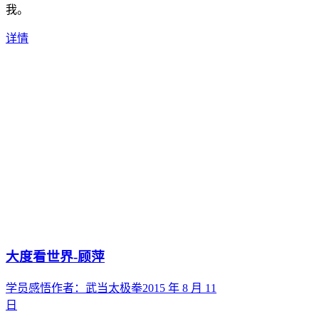
我。
详情
大度看世界-顾萍
学员感悟
作者：
武当太极拳
2015 年 8 月 11
日