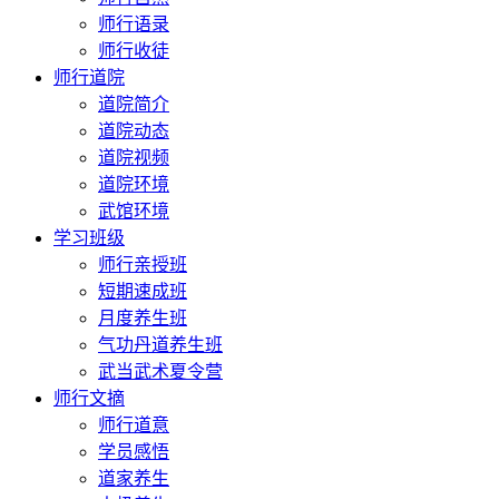
师行语录
师行收徒
师行道院
道院简介
道院动态
道院视频
道院环境
武馆环境
学习班级
师行亲授班
短期速成班
月度养生班
气功丹道养生班
武当武术夏令营
师行文摘
师行道意
学员感悟
道家养生