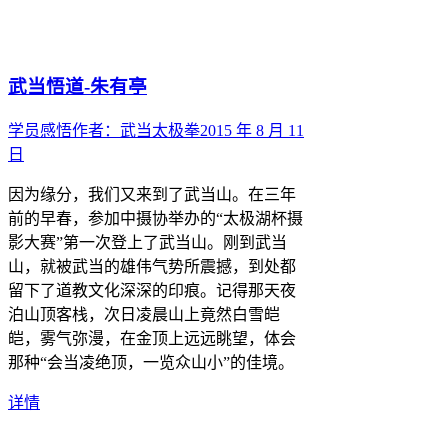
武当悟道-朱有亭
学员感悟
作者：
武当太极拳
2015 年 8 月 11
日
因为缘分，我们又来到了武当山。在三年
前的早春，参加中摄协举办的“太极湖杯摄
影大赛”第一次登上了武当山。刚到武当
山，就被武当的雄伟气势所震撼，到处都
留下了道教文化深深的印痕。记得那天夜
泊山顶客栈，次日凌晨山上竟然白雪皑
皑，雾气弥漫，在金顶上远远眺望，体会
那种“会当凌绝顶，一览众山小”的佳境。
详情