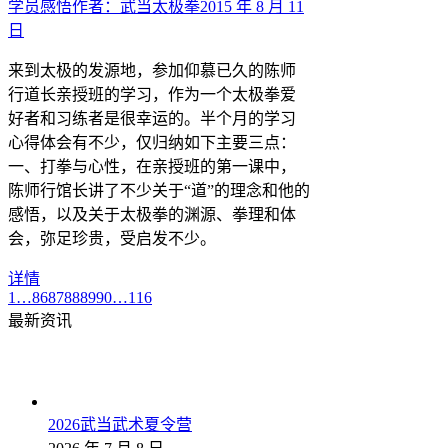
学员感悟
作者：
武当太极拳
2015 年 8 月 11
日
来到太极的发源地，参加仰慕已久的陈师
行道长亲授班的学习，作为一个太极拳爱
好者和习练者是很幸运的。半个月的学习
心得体会有不少，仅归纳如下主要三点：
一、打拳与心性，在亲授班的第一课中，
陈师行馆长讲了不少关于“道”的理念和他的
感悟，以及关于太极拳的渊源、拳理和体
会，弥足珍贵，受启发不少。
详情
1
…
86
87
88
89
90
…
116
最新资讯
2026武当武术夏令营