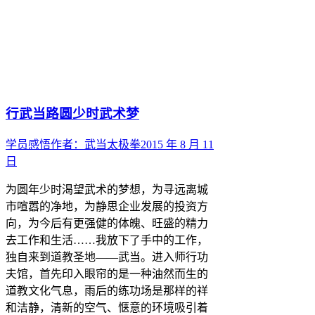
行武当路圆少时武术梦
学员感悟
作者：
武当太极拳
2015 年 8 月 11
日
为圆年少时渴望武术的梦想，为寻远离城
市喧嚣的净地，为静思企业发展的投资方
向，为今后有更强健的体魄、旺盛的精力
去工作和生活……我放下了手中的工作，
独自来到道教圣地——武当。进入师行功
夫馆，首先印入眼帘的是一种油然而生的
道教文化气息，雨后的练功场是那样的祥
和洁静，清新的空气、惬意的环境吸引着