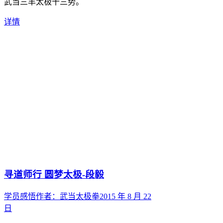
武当三丰太极十三势。
详情
寻道师行 圆梦太极-段毅
学员感悟
作者：
武当太极拳
2015 年 8 月 22
日