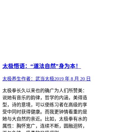
太极悟语：“道法自然”身为本！
太极养生
作者：
武当太极
2019 年 8 月 20 日
太极拳长久以来也的确广为人们所赞美：
说她有音乐的韵律，哲学的内涵，美得造
型，诗的意境，可以使练习者在高级的享
受中同时获得健康。而我更钟情看重的是
她与大自然的亲近。比如，太极拳有水的
属性：胸怀宽广，连续不断，圆融迴转，