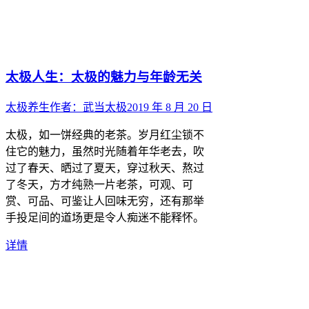
太极人生：太极的魅力与年龄无关
太极养生
作者：
武当太极
2019 年 8 月 20 日
太极，如一饼经典的老茶。岁月红尘锁不
住它的魅力，虽然时光随着年华老去，吹
过了春天、晒过了夏天，穿过秋天、熬过
了冬天，方才纯熟一片老茶，可观、可
赏、可品、可鉴让人回味无穷，还有那举
手投足间的道场更是令人痴迷不能释怀。
详情