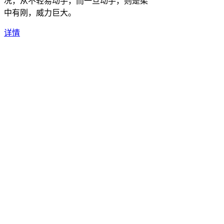
况，从不轻易动手，而一旦动手，则是柔
中有刚，威力巨大。
详情