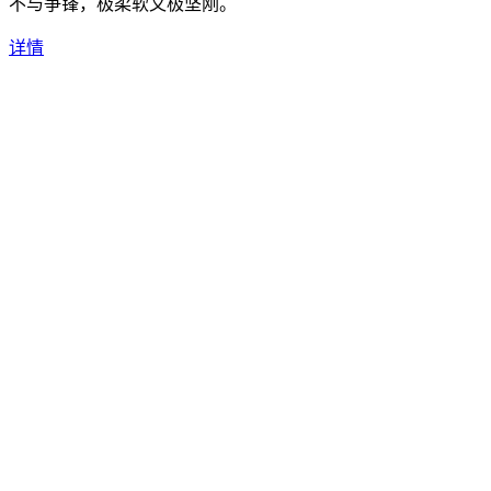
不与争锋，极柔软又极坚刚。
详情