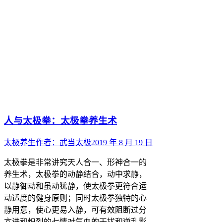
人与太极拳：太极拳养生术
太极养生
作者：
武当太极
2019 年 8 月 19 日
太极拳是非常讲究天人合一、形神合一的
养生术，太极拳的动静结合，动中求静，
以静御动和虽动犹静，使太极拳更符合运
动适度的健身原则；同时太极拳独特的心
静用意，使心更易入静，可有效阻断过分
亢进和炽烈的七情对气血的干扰和逆乱影