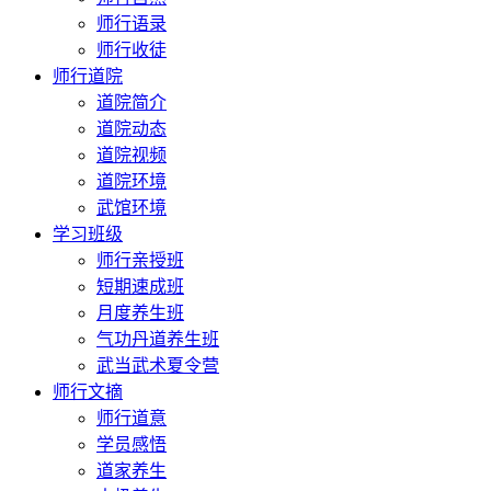
师行语录
师行收徒
师行道院
道院简介
道院动态
道院视频
道院环境
武馆环境
学习班级
师行亲授班
短期速成班
月度养生班
气功丹道养生班
武当武术夏令营
师行文摘
师行道意
学员感悟
道家养生