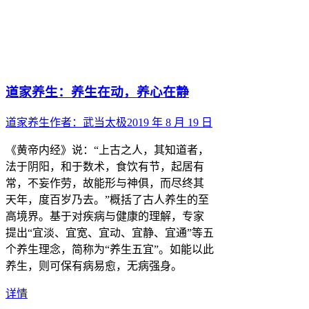
道家养生：养生在动，养心在静
道家养生
作者：
武当太极
2019 年 8 月 19 日
《黄帝内经》说：“上古之人，其知道者，
法于阴阳，和于数术，食饮有节，起居有
常，不妄作劳，故能形与神俱，而尽终其
天年，度百岁乃去。”概括了古人养生的至
高境界。基于对疾病与健康的理解，专家
提出“宜淡、宜宽、宜动、宜静、宜通”等五
个养生理念，简称为“养生五宜”。如能以此
养生，则可保有病易愈，无病强身。
详情