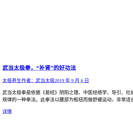
武当太极拳，“补肾”的好功法
太极养生
作者：
武当太极
2019 年 9 月 6 日
武当太极拳是依据《易经》阴阳之理、中医经络学、导引、吐
规律的一种拳法。此拳法以腰部为枢纽而做舒缓运动，非常适合
详情