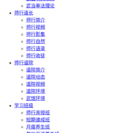
武当拳法理论
师行道长
师行简介
师行视频
师行影集
师行自然
师行语录
师行收徒
师行道院
道院简介
道院动态
道院视频
道院环境
武馆环境
学习班级
师行亲授班
短期速成班
月度养生班