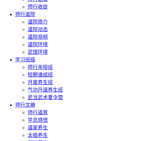
师行收徒
师行道院
道院简介
道院动态
道院视频
道院环境
武馆环境
学习班级
师行亲授班
短期速成班
月度养生班
气功丹道养生班
武当武术夏令营
师行文摘
师行道意
学员感悟
道家养生
太极养生