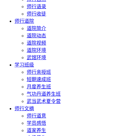
师行语录
师行收徒
师行道院
道院简介
道院动态
道院视频
道院环境
武馆环境
学习班级
师行亲授班
短期速成班
月度养生班
气功丹道养生班
武当武术夏令营
师行文摘
师行道意
学员感悟
道家养生