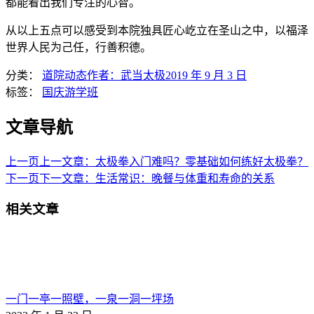
都能看出我们专注的心智。
从以上五点可以感受到本院独具匠心屹立在圣山之中，以福泽
世界人民为己任，行善积德。
分类：
道院动态
作者：
武当太极
2019 年 9 月 3 日
标签：
国庆游学班
文章导航
上一页
上一文章：
太极拳入门难吗？零基础如何练好太极拳？
下一页
下一文章：
生活常识：晚餐与体重和寿命的关系
相关文章
一门一亭一照壁，一泉一洞一坪场