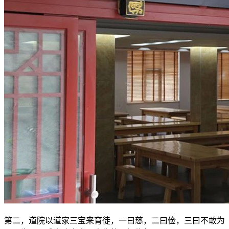
第二，道院以道家三宝来育徒，一曰慈，二曰俭，三曰不敢为