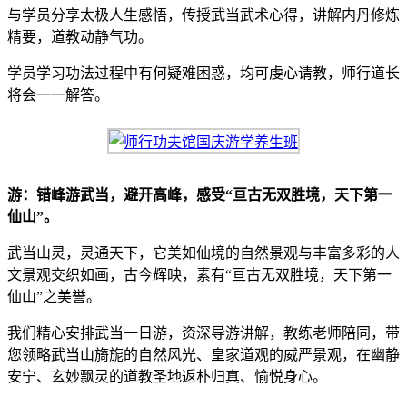
与学员分享太极人生感悟，传授武当武术心得，讲解内丹修炼
精要，道教动静气功。
学员学习功法过程中有何疑难困惑，均可虔心请教，师行道长
将会一一解答。
游：错峰游武当，避开高峰，感受“亘古无双胜境，天下第一
仙山”。
武当山灵，灵通天下，它美如仙境的自然景观与丰富多彩的人
文景观交织如画，古今辉映，素有“亘古无双胜境，天下第一
仙山”之美誉。
我们精心安排武当一日游，资深导游讲解，教练老师陪同，带
您领略武当山旖旎的自然风光、皇家道观的威严景观，在幽静
安宁、玄妙飘灵的道教圣地返朴归真、愉悦身心。