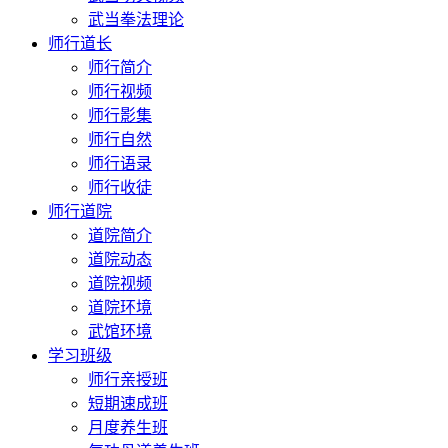
武当拳法理论
师行道长
师行简介
师行视频
师行影集
师行自然
师行语录
师行收徒
师行道院
道院简介
道院动态
道院视频
道院环境
武馆环境
学习班级
师行亲授班
短期速成班
月度养生班