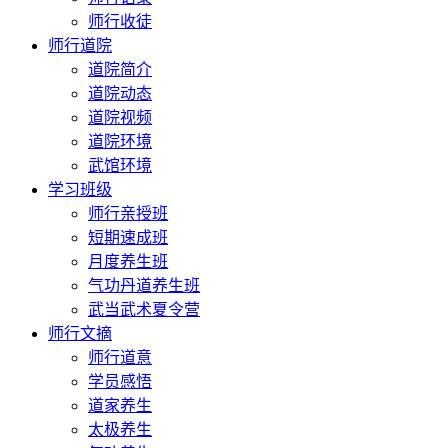
师行收徒
师行道院
道院简介
道院动态
道院视频
道院环境
武馆环境
学习班级
师行亲授班
短期速成班
月度养生班
气功丹道养生班
武当武术夏令营
师行文摘
师行道意
学员感悟
道家养生
太极养生