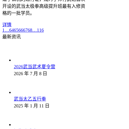
开设的武当太极拳高级提升班最有入修资
格的一批学员。
详情
1
…
64
65
66
67
68
…
116
最新资讯
2026武当武术夏令营
2026 年 7 月 8 日
武当太乙五行拳
2025 年 1 月 11 日