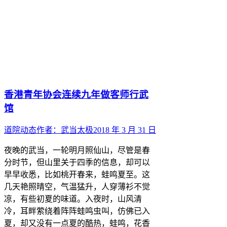
香港青年协会连续九年做客师行武
馆
道院动态
作者：
武当太极
2018 年 3 月 31 日
夜晚的武当，一轮明月照仙山，尽管是春
分时节，但山里关于四季的信息，却可以
早早收悉，比如桃开春来，蛙鸣夏至。这
几天艳照晴空，气温猛升，人穿薄衫不觉
凉，有些初夏的味道。入夜时，山风清
冷，耳畔萦绕着阵阵蛙鸣虫叫，仿佛已入
夏，却又没有一点夏的酷热，蛙鸣，花香