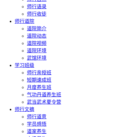
师行语录
师行收徒
师行道院
道院简介
道院动态
道院视频
道院环境
武馆环境
学习班级
师行亲授班
短期速成班
月度养生班
气功丹道养生班
武当武术夏令营
师行文摘
师行道意
学员感悟
道家养生