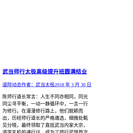
武当师行太极高级提升班圆满结业
道院动态
作者：
武当太极
2018 年 3 月 30 日
陈师行道长常言：人生不同亦相同，同光
同尘寻平衡，一动一静循环中，一言一行
为修行。在漫漫修行路上，他们脱颖而
出，历经师行道长的严格遴选，细微处甄
见分晓，最终领取了直抵武当内家大宗，
道学玄机的通行证，成为了师行武馆首次