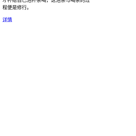
才杯给自己泡杯茶喝，这泡茶与喝茶的过
程便是修行。
详情