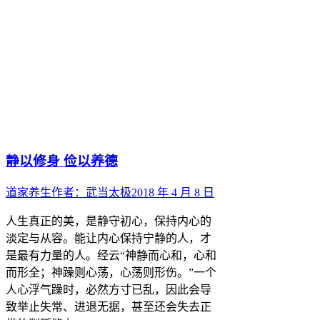
静以修身 俭以养德
道家养生
作者：
武当太极
2018 年 4 月 8 日
人生真正的美，是静守初心，保持内心的
淡定与从容。能让内心保持宁静的人，才
是最有力量的人。经云“神静而心和，心和
而形全；神躁则心荡，心荡则形伤。”一个
人心浮气躁时，必然方寸已乱，因此会导
致举止失常、进退无据，甚至还会失去正