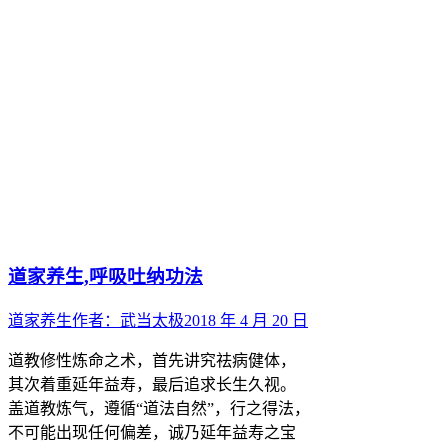
道家养生,呼吸吐纳功法
道家养生
作者：
武当太极
2018 年 4 月 20 日
道教修性炼命之术，首先讲究祛病健体，
其次着重延年益寿，最后追求长生久视。
盖道教炼气，遵循“道法自然”，行之得法，
不可能出现任何偏差，诚乃延年益寿之宝