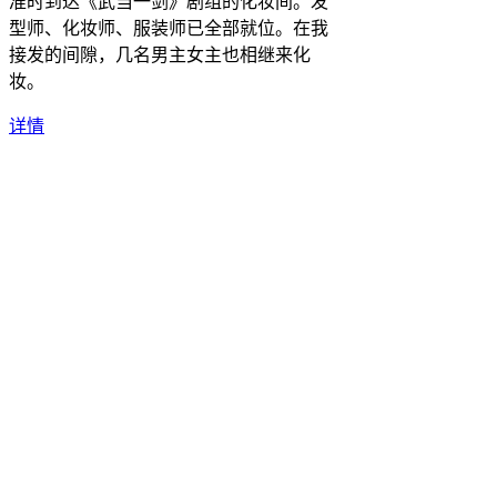
准时到达《武当一剑》剧组的化妆间。发
型师、化妆师、服装师已全部就位。在我
接发的间隙，几名男主女主也相继来化
妆。
详情