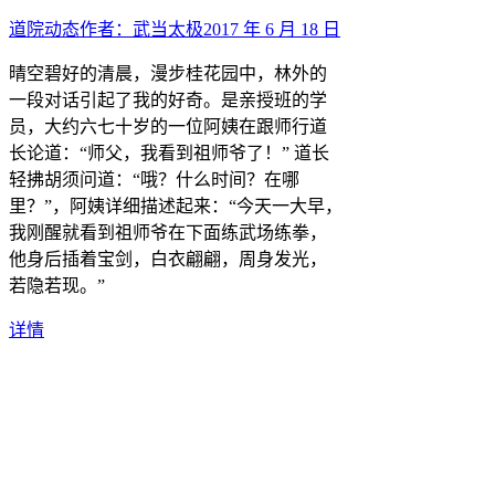
道院动态
作者：
武当太极
2017 年 6 月 18 日
晴空碧好的清晨，漫步桂花园中，林外的
一段对话引起了我的好奇。是亲授班的学
员，大约六七十岁的一位阿姨在跟师行道
长论道：“师父，我看到祖师爷了！” 道长
轻拂胡须问道：“哦？什么时间？在哪
里？”，阿姨详细描述起来：“今天一大早，
我刚醒就看到祖师爷在下面练武场练拳，
他身后插着宝剑，白衣翩翩，周身发光，
若隐若现。”
详情