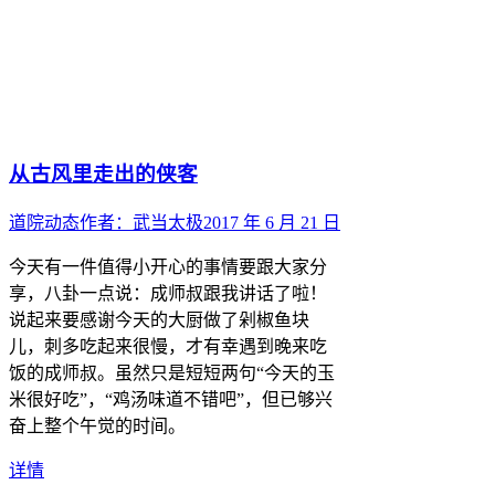
从古风里走出的侠客
道院动态
作者：
武当太极
2017 年 6 月 21 日
今天有一件值得小开心的事情要跟大家分
享，八卦一点说：成师叔跟我讲话了啦！
说起来要感谢今天的大厨做了剁椒鱼块
儿，刺多吃起来很慢，才有幸遇到晚来吃
饭的成师叔。虽然只是短短两句“今天的玉
米很好吃”，“鸡汤味道不错吧”，但已够兴
奋上整个午觉的时间。
详情