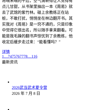
将晴未晴的午后，空气清新得让人觉得有
点儿甘甜，从书架里抽出一本《周易》就
去了武馆的紫竹林。碰上余教练正在站
桩，不敢打扰，悄悄坐在林边翻开书。其
实我对《周易》是一窍不通的，只是印象
中觉得它很出名，所以随手拿来翻看。可
能是我毛躁的翻书声惊忧到了余教练，他
收定后缓步走过来：“能看懂吗？”
详情
1
…
74
75
76
77
78
…
116
最新资讯
2026武当武术夏令营
2026 年 7 月 8 日