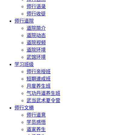
师行语录
师行收徒
师行道院
道院简介
道院动态
道院视频
道院环境
武馆环境
学习班级
师行亲授班
短期速成班
月度养生班
气功丹道养生班
武当武术夏令营
师行文摘
师行道意
学员感悟
道家养生