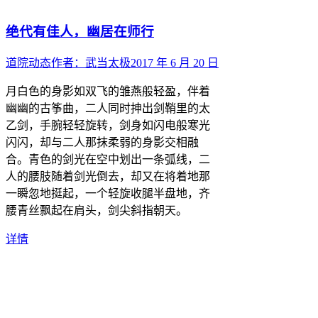
绝代有佳人，幽居在师行
道院动态
作者：
武当太极
2017 年 6 月 20 日
月白色的身影如双飞的雏燕般轻盈，伴着
幽幽的古筝曲，二人同时抻出剑鞘里的太
乙剑，手腕轻轻旋转，剑身如闪电般寒光
闪闪，却与二人那抹柔弱的身影交相融
合。青色的剑光在空中划出一条弧线，二
人的腰肢随着剑光倒去，却又在将着地那
一瞬忽地挺起，一个轻旋收腿半盘地，齐
腰青丝飘起在肩头，剑尖斜指朝天。
详情