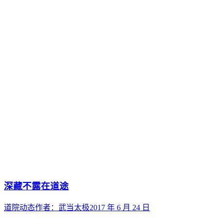
深藏不露在道途
道院动态
作者：
武当太极
2017 年 6 月 24 日