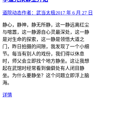
道院动态
作者：
武当太极
2017 年 6 月 27 日
静心，静神，静无所静，这一静远离红尘
与喧嚣，这一静源自心灵最深处，这一静
是对生命的探索，这一静是领悟大道之
门，昨日拍摄的间隙，我发现了一个小细
节。每当有别人的戏份，我们得以休息
时，师父会立即找个地方静坐。这让我想
起在武馆时经常看到偏僻处有人闭目静
坐。为什么要静坐？这个问题立即浮上脑
海。
详情