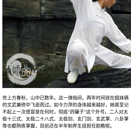
世上方春秋，山中已数年。这一弹指间，两年时间就在姐妹俩
的文武兼修中飞逝而过。如今力萍的身体越来越好，她甚至记
不起上一次感冒是在何时，彻底“药罐子”这个外号。二人对太
极十三式、太极二十八式、太极剑、玄门剑、玄武掌、八卦掌
等也都熟练掌握，目前还在半年制养生班担任助教呢。