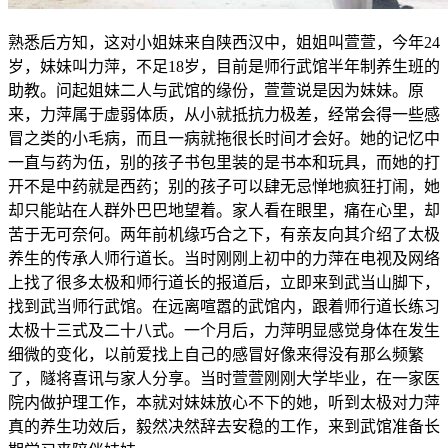
熟悉后方知，这对小姐妹来自陕西汉中，姐姐叫萱萱，今年24
岁，妹妹叫力萍，不足18岁，目前是师行武馆半年制养生班的
助教。问起姐妹二人与武馆的缘份，萱萱说是因为妹妹。原
来，力萍属于虚弱体质，从小就抵抗力极差，经常会得一些感
冒之类的小毛病，而且一病就拖很长时间才会好。她的记忆中
一直与药为伍，别的孩子书包里装的是书本和玩具，而她的打
开不是中药就是西药；别的孩子可以肆无忌惮地疯狂打闹，她
却只能站在人群外巴巴地望着。家人看在眼里，痛在心里，却
苦于无可奈何。两年前机缘巧合之下，有亲友向其介绍了太极
养生的传承人师行道长。当时刚刚上初中的力萍在电视及网络
上找了很多太极和师行道长的报道后，立即来到武当山脚下，
找到武当师行武馆。在远离喧嚣的武馆内，跟着师行道长练习
太极十三式及二十八式。一个月后，力萍明显感觉身体在发生
细微的变化，以前爱找上自己的感冒好像来得没有那么频繁
了，隧将喜讯与家人分享。当时萱萱刚刚大学毕业，在一家医
院内做护理工作，本就对妹妹放心不下的她，听到太极对力萍
真的养生功效后，毅然决然辞去安稳的工作，来到武馆准备长