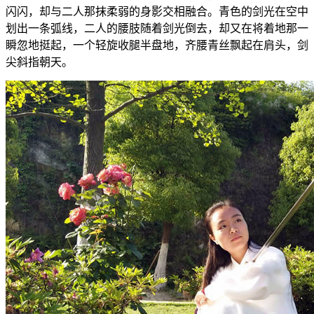
闪闪，却与二人那抹柔弱的身影交相融合。青色的剑光在空中
划出一条弧线，二人的腰肢随着剑光倒去，却又在将着地那一
瞬忽地挺起，一个轻旋收腿半盘地，齐腰青丝飘起在肩头，剑
尖斜指朝天。