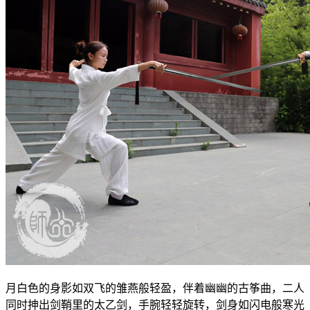
月白色的身影如双飞的雏燕般轻盈，伴着幽幽的古筝曲，二人
同时抻出剑鞘里的太乙剑，手腕轻轻旋转，剑身如闪电般寒光