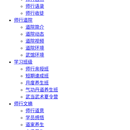
师行语录
师行收徒
师行道院
道院简介
道院动态
道院视频
道院环境
武馆环境
学习班级
师行亲授班
短期速成班
月度养生班
气功丹道养生班
武当武术夏令营
师行文摘
师行道意
学员感悟
道家养生