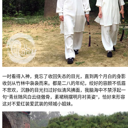
一时看得入神，竟忘了收回失态的目光，直到两个月白的身影
收剑从竹林中袅袅而来。都是二八的年纪，绞好的容颜不低眉
不悲欢，沉静的目光扫过好似清风拂面，我脑海中不禁浮起一
句“青丝随风白云绕傲骨，素裙稍摆明月衬英姿”，恰好来形容
这对不爱红装爱武装的倾城小姐妹。