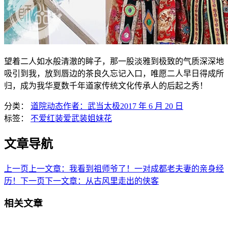
望着二人如水般清澈的眸子，那一股淡雅到极致的气质深深地
吸引到我，放到唇边的茶良久忘记入口，唯愿二人早日得成所
归，成为我华夏数千年道家传统文化传承人的后起之秀！
分类：
道院动态
作者：
武当太极
2017 年 6 月 20 日
标签：
不爱红装爱武装
姐妹花
文章导航
上一页
上一文章：
我看到祖师爷了！一对成都老夫妻的亲身经
历！
下一页
下一文章：
从古风里走出的侠客
相关文章