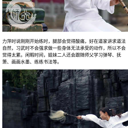
力萍时说刚刚开始练时，腿部会觉得酸痛，好在道家讲求道法
自然，习武时不会强求做一些身体无法承受的动作，所以不会
觉得太累。闲暇时间，姐妹二人还会跟随师父学习弹琴、抚
箫、画画水墨、练练书法等。