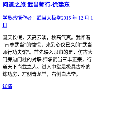
问道之旅 武当师行-徐建东
学员感悟
作者：
武当太极拳
2015 年 12 月 1
日
国庆长假，天高云淡，秋高气爽。我怀着
“南尊武当”的憧憬，来到心仪已久的“武当
师行功夫馆”。首先映入眼帘的是，仿古大
门旁边门柱的对联:师承武当三丰正宗，行
道天下尚武之人。进入中堂是极具古朴的
练功房，左侧青龙堂，右侧白虎堂。
详情