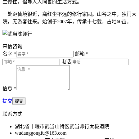
生修性，倡导人人向善的生活方式。
一处距仙境很近，离红尘不远的修行家园。山谷之中，独门大
院，无游客往来。始创于2007年，传承十七载，占地60亩。
来信咨询
名字 *
邮箱 *
电话
信息 *
提交
联系方式
湖北省十堰市武当山特区武当师行太极道院
wudanggongfu@163.com