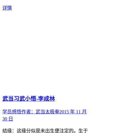
详情
武当习武小悟-李成林
学员感悟
作者：
武当太极拳
2015 年 11 月
30 日
结缘：这缘分似是未出生便注定的。生于