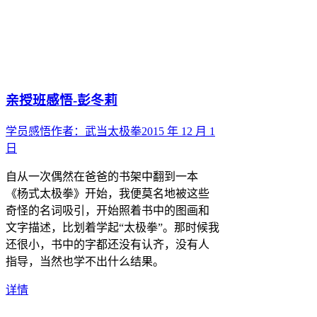
亲授班感悟-彭冬莉
学员感悟
作者：
武当太极拳
2015 年 12 月 1
日
自从一次偶然在爸爸的书架中翻到一本
《杨式太极拳》开始，我便莫名地被这些
奇怪的名词吸引，开始照着书中的图画和
文字描述，比划着学起“太极拳”。那时候我
还很小，书中的字都还没有认齐，没有人
指导，当然也学不出什么结果。
详情