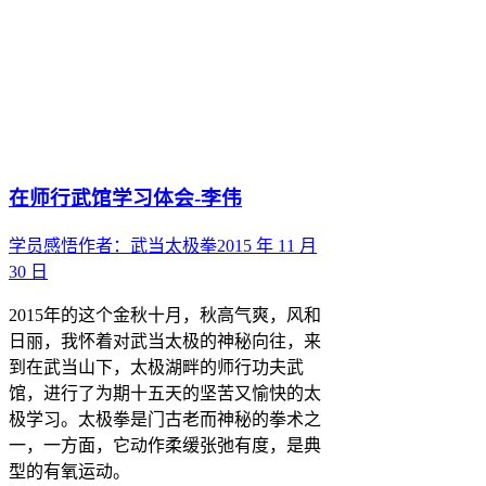
在师行武馆学习体会-李伟
学员感悟
作者：
武当太极拳
2015 年 11 月
30 日
2015年的这个金秋十月，秋高气爽，风和
日丽，我怀着对武当太极的神秘向往，来
到在武当山下，太极湖畔的师行功夫武
馆，进行了为期十五天的坚苦又愉快的太
极学习。太极拳是门古老而神秘的拳术之
一，一方面，它动作柔缓张弛有度，是典
型的有氧运动。