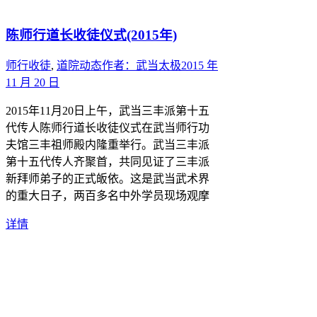
陈师行道长收徒仪式(2015年)
师行收徒
,
道院动态
作者：
武当太极
2015 年
11 月 20 日
2015年11月20日上午，武当三丰派第十五
代传人陈师行道长收徒仪式在武当师行功
夫馆三丰祖师殿内隆重举行。武当三丰派
第十五代传人齐聚首，共同见证了三丰派
新拜师弟子的正式皈依。这是武当武术界
的重大日子，两百多名中外学员现场观摩
详情