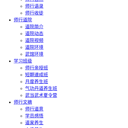
师行语录
师行收徒
师行道院
道院简介
道院动态
道院视频
道院环境
武馆环境
学习班级
师行亲授班
短期速成班
月度养生班
气功丹道养生班
武当武术夏令营
师行文摘
师行道意
学员感悟
道家养生