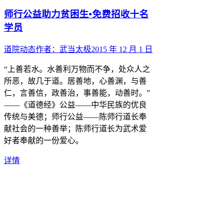
师行公益助力贫困生•免费招收十名
学员
道院动态
作者：
武当太极
2015 年 12 月 1 日
“上善若水。水善利万物而不争，处众人之
所恶，故几于道。居善地，心善渊，与善
仁，言善信，政善治，事善能，动善时。”
——《道德经》公益——中华民族的优良
传统与美德；师行公益——陈师行道长奉
献社会的一种善举；陈师行道长为武术爱
好者奉献的一份爱心。
详情