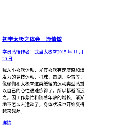
初学太极之体会—遆倩敏
学员感悟
作者：
武当太极拳
2015 年 11 月
29 日
我从小喜欢运动，尤其喜欢有速度感和爆
发力的竞技运动，打球，击剑、滑雪等，
像瑜伽和太极拳这类缓慢的运动类型感觉
以自己的心性很难练得了，所以都避而远
之。因工作繁忙和随着年龄的增长，渐渐
地不怎么去运动了，身体状况也开始变得
越来越差。
详情