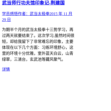
武当师行功夫馆印象记-荆建国
学员感悟
作者：
武当太极拳
2015 年 11 月
29 日
为期半个月的武当太极拳十三势学习，再
过两天就要结束了。这次学习,虽然时间很
短，却给我留下了非常难忘的印象，主要
体现在以下几个方面：习练环境舒心，这
里的环境十分优雅，室外蓝天白云，山青
绿翠，三清台，玄武池等藏风聚气。
详情