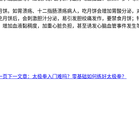
月饼。如胃溃疡、十二指肠溃疡病人，吃月饼会增加胃酸分泌，
吃月饼后，会刺激胆汁分泌，易引发胆绞痛发作，要禁食月饼；
，增加血液黏稠度，加重心脏负担，甚至诱发心脑血管事件发生
一页
下一文章：
太极拳入门难吗？零基础如何练好太极拳？