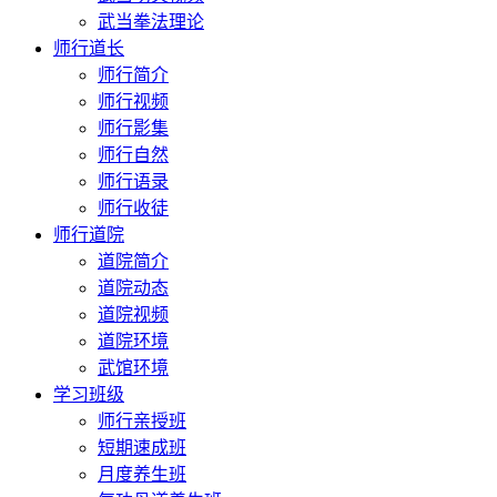
武当拳法理论
师行道长
师行简介
师行视频
师行影集
师行自然
师行语录
师行收徒
师行道院
道院简介
道院动态
道院视频
道院环境
武馆环境
学习班级
师行亲授班
短期速成班
月度养生班