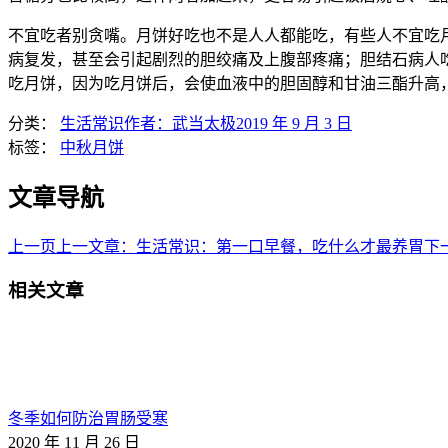
不宜吃者别贪嘴。月饼好吃也不是人人都能吃，有些人不宜吃
病复发，甚至会引起剧烈的胆绞痛及上腹部疼痛；胆结石病人
吃月饼，因为吃月饼后，会使血液中的胆固醇和甘油三酯升高
分类：
生活常识
作者：
武当太极
2019 年 9 月 3 日
标签：
中秋
月饼
文章导航
上一页
上一文章：
生活常识：第一口早餐，吃什么才最养胃
下
相关文章
冬季如何防治胃肠受寒
2020 年 11 月 26 日