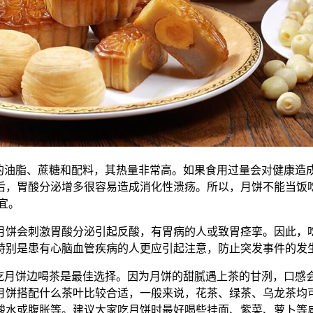
多的油脂、蔗糖和配料，其热量非常高。如果食用过量会对健康造
，胃酸分泌增多很容易造成消化性溃疡。所以，月饼不能当饭吃
宜。
月饼会刺激胃酸分泌引起反酸，有胃病的人或致胃痉挛。因此，
特别是患有心脑血管疾病的人更应引起注意，防止突发事件的发
边吃月饼边喝茶是最佳选择。因为月饼的甜腻遇上茶的甘洌，口感
月饼搭配什么茶叶比较合适，一般来说，花茶、绿茶、乌龙茶均
酸水或腹胀等。建议大家吃月饼时最好喝些挂面、紫菜、萝卜等