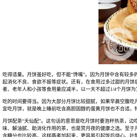
吃得适量。月饼虽好吃，但不能“馋嘴”。因为月饼中含有较
起消化不良、食欲不振等症状。还有，在食用过多过甜的月饼后
者、老年人和小孩等食用量应减半，以一天不超过1/4个月饼为
吃的时间要得当。因为大部分月饼比较甜腻，如果早晨空腹吃
宜吃月饼，就是晚上睡前吃含高胆固醇的蛋黄月饼也不合适，
月饼配茶“天仙配”。这句话的意思是吃月饼时要泡杯热茶，
味、解油腻、助消化作用的茶，也是赏月夜的健康之选。至于
含糖分也比较高，这样两者加起来，更容易引起饭后烧心、吐