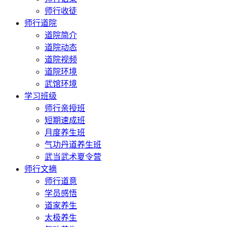
师行收徒
师行道院
道院简介
道院动态
道院视频
道院环境
武馆环境
学习班级
师行亲授班
短期速成班
月度养生班
气功丹道养生班
武当武术夏令营
师行文摘
师行道意
学员感悟
道家养生
太极养生