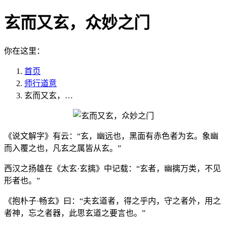
玄而又玄，众妙之门
你在这里：
首页
师行道意
玄而又玄，…
《说文解字》有云：“玄，幽远也，黑面有赤色者为玄。象幽
而入覆之也，凡玄之属皆从玄。”
西汉之扬雄在《太玄·玄摛》中记载：“玄者，幽摛万类，不见
形者也。”
《抱朴子·畅玄》曰：“夫玄道者，得之乎内，守之者外，用之
者神，忘之者器，此思玄道之要言也。”