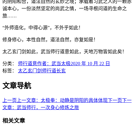
的阴阳和合，道法自然的玄妙之境；承载着习武之人的一颗赤
诚本心，一份淡然坚定的尚武之情，一场寻根问道的生命之
旅……
“外师造化，中得心源”，不外乎如此！
修身修心，本性自然，道法自然，亦复如是！
太乙玄门剑如此，武当师行道意如此，天地万物皆如此矣！
分类：
师行道意
作者：
武当太极
2020 年 10 月 22 日
标签：
太乙玄门剑
师行道长
玄
文章导航
上一页
上一文章：
太极拳：动静是阴阳的具体体现
下一页
下一
文章：
武当师行，一次身心修炼之旅
相关文章