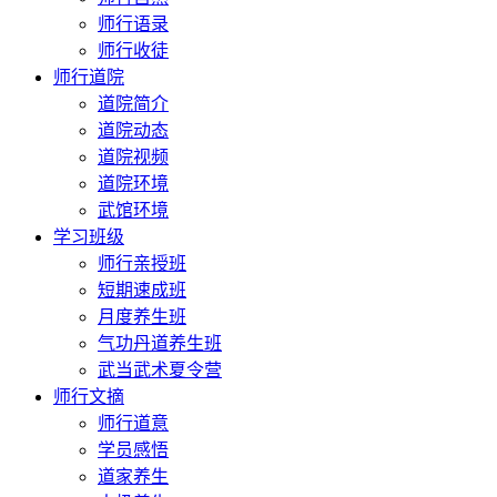
师行语录
师行收徒
师行道院
道院简介
道院动态
道院视频
道院环境
武馆环境
学习班级
师行亲授班
短期速成班
月度养生班
气功丹道养生班
武当武术夏令营
师行文摘
师行道意
学员感悟
道家养生