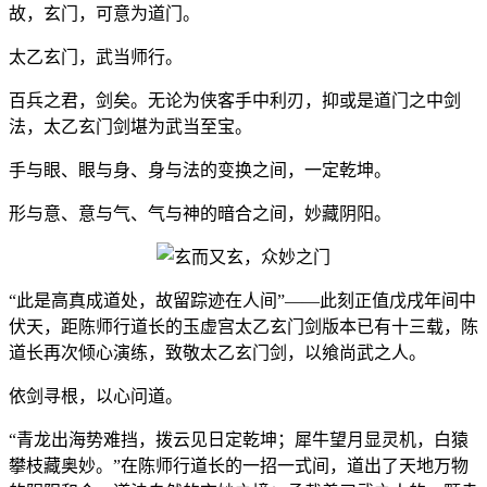
故，玄门，可意为道门。
太乙玄门，武当师行。
百兵之君，剑矣。无论为侠客手中利刃，抑或是道门之中剑
法，太乙玄门剑堪为武当至宝。
手与眼、眼与身、身与法的变换之间，一定乾坤。
形与意、意与气、气与神的暗合之间，妙藏阴阳。
“此是高真成道处，故留踪迹在人间”——此刻正值戊戌年间中
伏天，距陈师行道长的玉虚宫太乙玄门剑版本已有十三载，陈
道长再次倾心演练，致敬太乙玄门剑，以飨尚武之人。
依剑寻根，以心问道。
“青龙出海势难挡，拨云见日定乾坤；犀牛望月显灵机，白猿
攀枝藏奥妙。”在陈师行道长的一招一式间，道出了天地万物