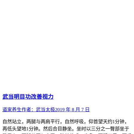
武当明目功改善视力
道家养生
作者：
武当太极
2019 年 8 月 7 日
自然站立，两腿与两肩平行，自然呼吸，仰首望天约1分钟，
再低头望地1分钟。然后合目静坐。坐时以三分之一臀部坐于