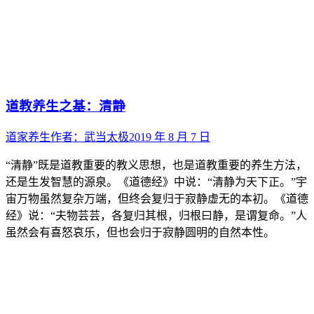
道教养生之基：清静
道家养生
作者：
武当太极
2019 年 8 月 7 日
“清静”既是道教重要的教义思想，也是道教重要的养生方法，
还是生发智慧的源泉。《道德经》中说：“清静为天下正。”宇
宙万物虽然复杂万端，但终会复归于寂静虚无的本初。《道德
经》说：“夫物芸芸，各复归其根，归根曰静，是谓复命。”人
虽然会有喜怒哀乐，但也会归于寂静圆明的自然本性。