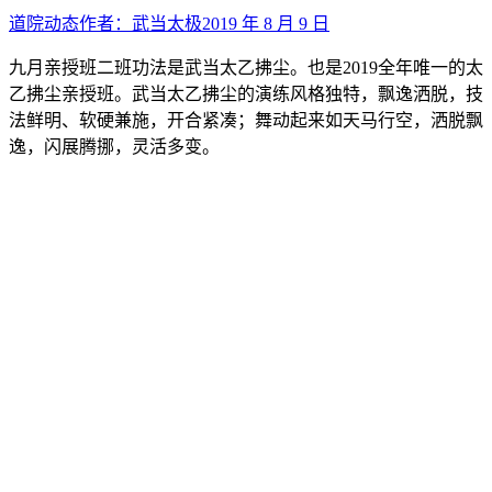
道院动态
作者：
武当太极
2019 年 8 月 9 日
九月亲授班二班功法是武当太乙拂尘。也是2019全年唯一的太
乙拂尘亲授班。武当太乙拂尘的演练风格独特，飘逸洒脱，技
法鲜明、软硬兼施，开合紧凑；舞动起来如天马行空，洒脱飘
逸，闪展腾挪，灵活多变。