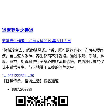
道家养生之香道
道家养生
作者：
武当太极
2019 年 8 月 7 日
“悠然凌空去，缥缈随风还。”香，既可颐养身心，亦可祛秽疗
疾，自古道人敬神、养生都离不开香道。通过眼观、手触、鼻
嗅、冥神，对香料进行全身心的欣赏和感悟，在简朴传统的仪
式中感悟今生，与天地融于玄妙的清静之中。
1
…
20
21
22
23
24
…
39
【智慧传承，恬淡生活】报名通道
18872909999