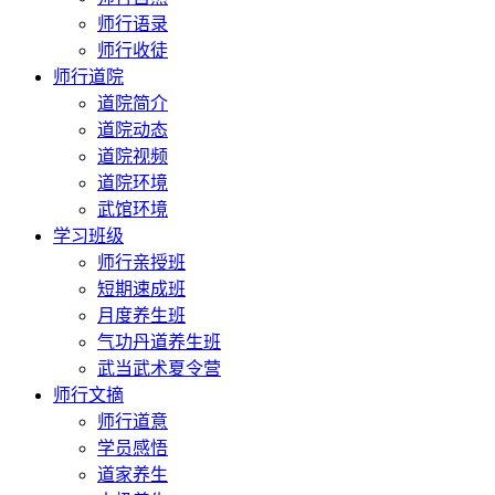
师行语录
师行收徒
师行道院
道院简介
道院动态
道院视频
道院环境
武馆环境
学习班级
师行亲授班
短期速成班
月度养生班
气功丹道养生班
武当武术夏令营
师行文摘
师行道意
学员感悟
道家养生