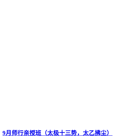
9月师行亲授班（太极十三势，太乙拂尘）