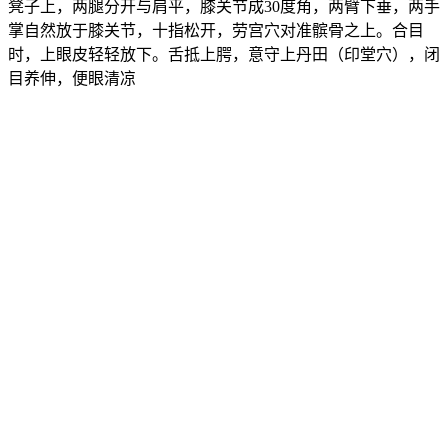
凳子上，两腿分开与肩平，膝关节成30度角，两臂下垂，两手
掌自然放于膝关节，十指松开，劳宫穴对准髌骨之上。合目
时，上眼皮轻轻放下。舌抵上腭，意守上丹田（印堂穴），闭
目养伸，便眼清凉