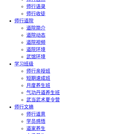
师行语录
师行收徒
师行道院
道院简介
道院动态
道院视频
道院环境
武馆环境
学习班级
师行亲授班
短期速成班
月度养生班
气功丹道养生班
武当武术夏令营
师行文摘
师行道意
学员感悟
道家养生