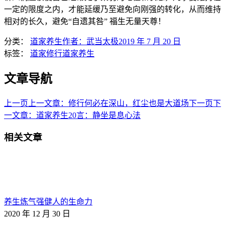
一定的限度之内，才能延缓乃至避免向刚强的转化，从而维持
相对的长久，避免“自遗其咎” 福生无量天尊！
分类：
道家养生
作者：
武当太极
2019 年 7 月 20 日
标签：
道家修行
道家养生
文章导航
上一页
上一文章：
修行何必在深山，红尘也是大道场
下一页
下
一文章：
道家养生20言：静坐是息心法
相关文章
养生炼气强健人的生命力
2020 年 12 月 30 日