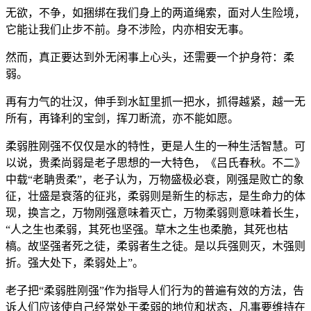
无欲，不争，如捆绑在我们身上的两道绳索，面对人生险境，
它能让我们止步不前。身不涉险，内亦相安无事。
然而，真正要达到外无闲事上心头，还需要一个护身符：柔
弱。
再有力气的壮汉，伸手到水缸里抓一把水，抓得越紧，越一无
所有，再锋利的宝剑，挥刀断流，亦不能如愿。
柔弱胜刚强不仅仅是水的特性，更是人生的一种生活智慧。可
以说，贵柔尚弱是老子思想的一大特色，《吕氏春秋。不二》
中载“老聃贵柔”，老子认为，万物盛极必衰，刚强是败亡的象
征，壮盛是衰落的征兆，柔弱则是新生的标志，是生命力的体
现，换言之，万物刚强意味着灭亡，万物柔弱则意味着长生，
“人之生也柔弱，其死也坚强。草木之生也柔脆，其死也枯
槁。故坚强者死之徒，柔弱者生之徒。是以兵强则灭，木强则
折。强大处下，柔弱处上”。
老子把“柔弱胜刚强”作为指导人们行为的普遍有效的方法，告
诉人们应该使自己经常处于柔弱的地位和状态，凡事要维持在