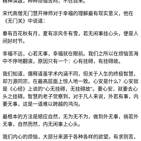
精神涣散，种种烦恼苦闷，不召自来。
宋代高僧无门慧开禅师对于幸福的理解最有现实意义，他在
《无门关》中说道：
春有百花秋有月，夏有凉风冬有雪，若无闲事挂心头，便是人
间好时节。
幸福不远，心若无事，幸福就在眼前。我们之所以在烦恼苦海
中不停地翻滚，原因只有一个：心有挂碍，有挂碍故。
我们知道，儒释道虽学术内涵不同，但关于人生的终极智慧，
却万源同宗，在最高层面上惊人地一致。心安是什么？心安就
是《心经》上说的“心无挂碍，无挂碍故”。要心安，就要去心
头之挂碍。智慧的老子觉察到，对于凡人来说，外若有事，内
要无事，这是一道难以跨越的鸿沟。
最根本的方法是顺应自然，无为无不为，做到外无事，倘若外
无事，自然而然，内无闲事上心头。
我们内心的烦恼，大部分来源于各种各样的欲望。有求则苦，