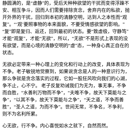
静圆满的，是“虚静”的，受后天种种欲望的干扰而变得浮躁不
安、相互争斗，因而人们需要排除贪念，舍弃内在的私欲，抛
开外界的干扰，回归到本初的清静空明，达到人之本性而“观
复”。“‘观’要照事物的本来面貌，不要受情感欲望的影响。”
“复”即是复归、返还，回到最初的状态。要“致虚极，守静笃”
才能“观复”，才能“无欲”，所以，“无欲”不是形式上表现的没
有欲望，而是心境的清静空明的“虚”态，一种身心真正自在的
状态。
无欲必定带来一种心理上的变化和行动上的改变，具体表现为
不争。老子敏锐地觉察到，如果说贪念是人的一种意识行为，
那么争就是贪念落实的过程，它如一股狂风吹向我们的心湖，
争不止，心不宁。 老子反复劝诫我们为无为，事无事，不争
而自胜，“水善利万物而不争”，“夫唯不争，故天下莫能与之
争”，“以其不争，故天下莫能与之争”，“天之道，不争而善
胜”，“圣人之道，为而不争”。世间无常，不争名，不争利，
则不为名利所累。
心无欲，行不争。内心喜悦如水之就下，自然而然。