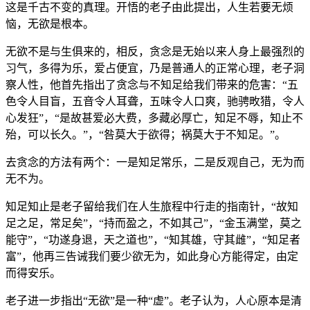
这是千古不变的真理。开悟的老子由此提出，人生若要无烦
恼，无欲是根本。
无欲不是与生俱来的，相反，贪念是无始以来人身上最强烈的
习气，多得为乐，爱占便宜，乃是普通人的正常心理，老子洞
察人性，他首先指出了贪念与不知足给我们带来的危害：“五
色令人目盲，五音令人耳聋，五味令人口爽，驰骋畋猎，令人
心发狂”，“是故甚爱必大费，多藏必厚亡，知足不辱，知止不
殆，可以长久。”，“咎莫大于欲得；祸莫大于不知足。”。
去贪念的方法有两个：一是知足常乐，二是反观自己，无为而
无不为。
知足知止是老子留给我们在人生旅程中行走的指南针，“故知
足之足，常足矣”，“持而盈之，不如其己”，“金玉满堂，莫之
能守”，“功遂身退，天之道也”，“知其雄，守其雌”，“知足者
富”，他再三告诫我们要少欲无为，如此身心方能得定，由定
而得安乐。
老子进一步指出“无欲”是一种“虚”。老子认为，人心原本是清