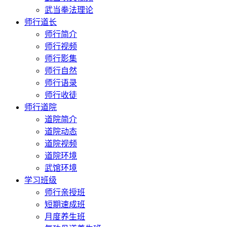
武当拳法理论
师行道长
师行简介
师行视频
师行影集
师行自然
师行语录
师行收徒
师行道院
道院简介
道院动态
道院视频
道院环境
武馆环境
学习班级
师行亲授班
短期速成班
月度养生班