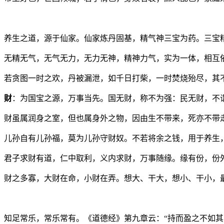
养生之道，源于仙家。仙家炼丹固基，精气神三宝为药。三宝
无精无气，无气无力，无力无神，精神力气，实为一体，相互
若贪图一时之欢，丹被漏泄，如千日打柴，一时焚烧殆尽，其
财
：为国宝之源，万事当先。国无财，称不为强：民无财，不
财虽属润身之室，但也属身外之物，因由生不带来，死亦不带
儿孙自有儿孙福，莫为儿孙守财奴。不若将余之钱，用于养生
君子求财有道，仁中取利，义内求财，万事随缘。缘有份，份
财之多寡，大财在命，小财在弄。想大、干大，想小、干小，
知足常乐，常乐常有。《道德经》第九章云：“持而盈之不如