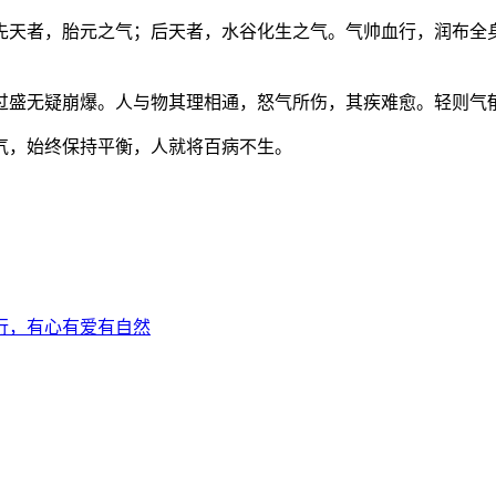
先天者，胎元之气；后天者，水谷化生之气。气帅血行，润布全
过盛无疑崩爆。人与物其理相通，怒气所伤，其疾难愈。轻则气
气，始终保持平衡，人就将百病不生。
行，有心有爱有自然