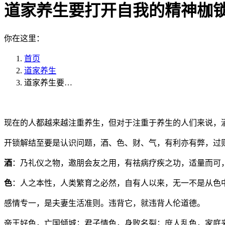
道家养生要打开自我的精神枷
你在这里：
首页
道家养生
道家养生要…
现在的人都越来越注重养生，但对于注重于养生的人们来说，
开锁解结至要是认识问题，酒、色、财、气，有利亦有弊，过
酒
：乃礼仪之物，邀朋会友之用，有祛病疗疾之功，适量而可
色
：人之本性，人类繁育之必然，自有人以来，无一不是从色
感情专一，是夫妻生活准则。违背它，就违背人伦道德。
帝王好色，亡国倾城；君子情色，身败名裂；庶人乱色，家庭