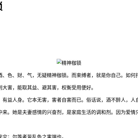
锁
酒、色、财、气，无疑精神枷锁。而束缚者，就是你自己。如何
则大害，能取其益、避其害，权衡受用便好。
，有益人身。它本无害，害者自害而已。俗话说，酒不醉人，人
中来。她是夫妻感情的兴奋剂，是家庭生活的调和剂。因为爱情
来灾；尔等者皆乱色之害端也。