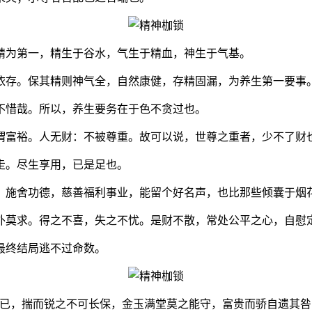
精为第一，精生于谷水，气生于精血，神生于气基。
依存。保其精则神气全，自然康健，存精固漏，为养生第一要事
不惜哉。所以，养生要务在于色不贪过也。
谓富裕。人无财：不被尊重。故可以说，世尊之重者，少不了财
走。尽生享用，已是足也。
，施舍功德，慈善福利事业，能留个好名声，也比那些倾囊于烟
外莫求。得之不喜，失之不忧。是财不散，常处公平之心，自慰
最终结局逃不过命数。
其已，揣而锐之不可长保，金玉满堂莫之能守，富贵而骄自遗其咎