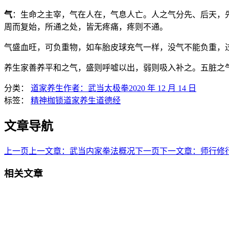
气
：生命之主宰，气在人在，气息人亡。人之气分先、后天，
周而复始，所通之处，皆无疼痛，疼则不通。
气盛血旺，可负重物，如车胎皮球充气一样，没气不能负重，
养生家善养平和之气，盛则呼嘘以出，弱则吸入补之。五脏之
分类：
道家养生
作者：
武当太极拳
2020 年 12 月 14 日
标签：
精神枷锁
道家养生
道德经
文章导航
上一页
上一文章：
武当内家拳法概况
下一页
下一文章：
师行修
相关文章