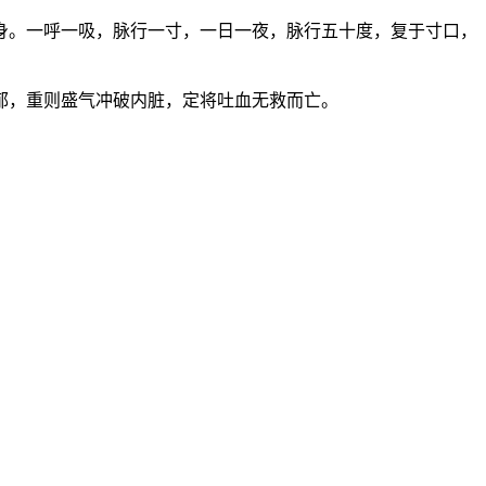
身。一呼一吸，脉行一寸，一日一夜，脉行五十度，复于寸口，
郁，重则盛气冲破内脏，定将吐血无救而亡。