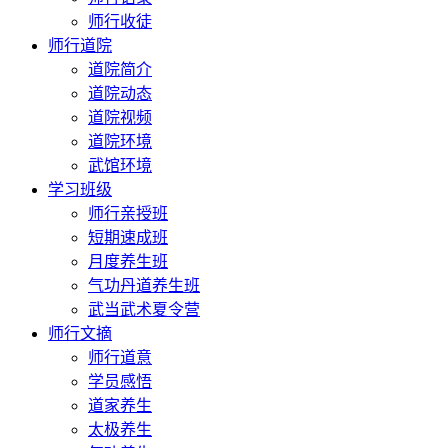
师行收徒
师行道院
道院简介
道院动态
道院视频
道院环境
武馆环境
学习班级
师行亲授班
短期速成班
月度养生班
气功丹道养生班
武当武术夏令营
师行文摘
师行道意
学员感悟
道家养生
太极养生