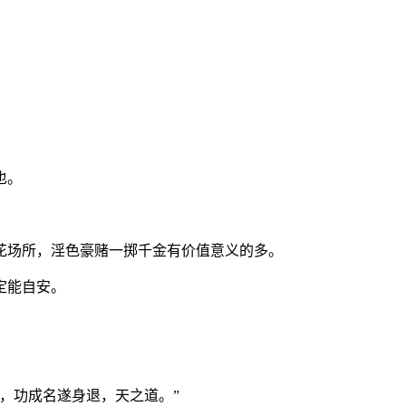
。
也。
花场所，淫色豪赌一掷千金有价值意义的多。
定能自安。
，功成名遂身退，天之道。”