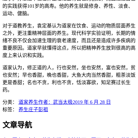
的实践获得101岁的高寿。他的养生就是修身、养性、淡食、
运动、健脑。
对于道教养生，袁定基认为道家在饮食、运动的物质层面养生
之外，更注重精神层面的养生。现代科学实验证明，长期的情
绪不良不仅会加速生理的衰老速度，而且还是造成许多疾病的
重要原因。道家早就懂得这点，所以把精神养生放到很高的高
度上来认识和实践。
道家认为，修正道的人，行也安然，坐也安然，富也安然，贫
也安然；早也香甜，晚也香甜，大鱼大肉当然香甜，粗茶淡饭
更是香甜；名也不贪，利也不贪，恬淡寡欲，知足赛过长生
药。
分类：
道家养生
作者：
武当太极
2019 年 6 月 28 日
标签：
养生
庄子
彭祖
文章导航