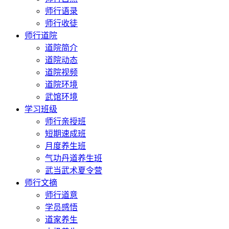
师行语录
师行收徒
师行道院
道院简介
道院动态
道院视频
道院环境
武馆环境
学习班级
师行亲授班
短期速成班
月度养生班
气功丹道养生班
武当武术夏令营
师行文摘
师行道意
学员感悟
道家养生