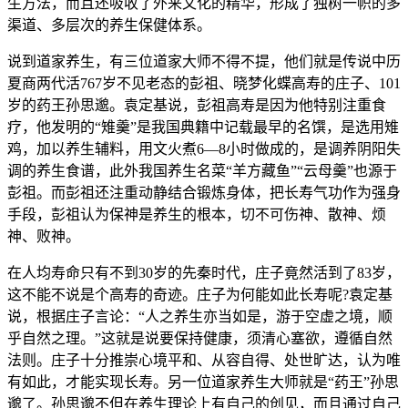
生方法，而且还吸收了外来文化的精华，形成了独树一帜的多
渠道、多层次的养生保健体系。
说到道家养生，有三位道家大师不得不提，他们就是传说中历
夏商两代活767岁不见老态的彭祖、晓梦化蝶高寿的庄子、101
岁的药王孙思邈。袁定基说，彭祖高寿是因为他特别注重食
疗，他发明的“雉羹”是我国典籍中记载最早的名馔，是选用雉
鸡，加以养生辅料，用文火煮6—8小时做成的，是调养阴阳失
调的养生食谱，此外我国养生名菜“羊方藏鱼”“云母羹”也源于
彭祖。而彭祖还注重动静结合锻炼身体，把长寿气功作为强身
手段，彭祖认为保神是养生的根本，切不可伤神、散神、烦
神、败神。
在人均寿命只有不到30岁的先秦时代，庄子竟然活到了83岁，
这不能不说是个高寿的奇迹。庄子为何能如此长寿呢?袁定基
说，根据庄子言论：“人之养生亦当如是，游于空虚之境，顺
乎自然之理。”这就是说要保持健康，须清心塞欲，遵循自然
法则。庄子十分推崇心境平和、从容自得、处世旷达，认为唯
有如此，才能实现长寿。另一位道家养生大师就是“药王”孙思
邈了。孙思邈不但在养生理论上有自己的创见，而且通过自己