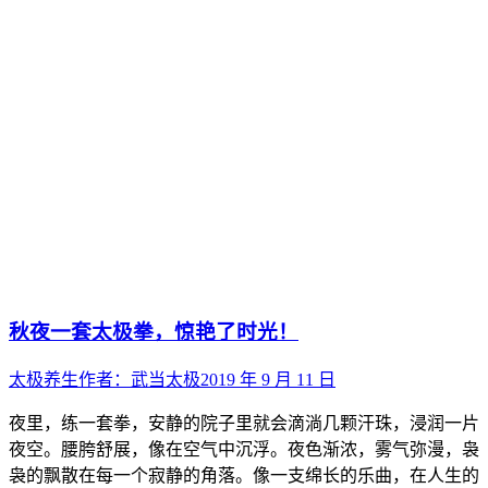
秋夜一套太极拳，惊艳了时光！
太极养生
作者：
武当太极
2019 年 9 月 11 日
夜里，练一套拳，安静的院子里就会滴淌几颗汗珠，浸润一片
夜空。腰胯舒展，像在空气中沉浮。夜色渐浓，雾气弥漫，袅
袅的飘散在每一个寂静的角落。像一支绵长的乐曲，在人生的