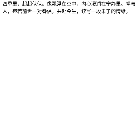
四季里，起起伏伏。像飘浮在空中，内心浸润在宁静里。拳与
人，宛若前世一对眷侣，共赴今生，续写一段未了的情缘。