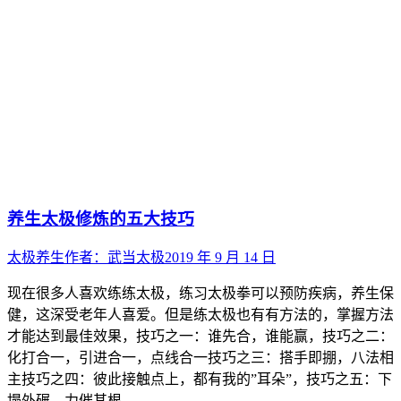
养生太极修炼的五大技巧
太极养生
作者：
武当太极
2019 年 9 月 14 日
现在很多人喜欢练练太极，练习太极拳可以预防疾病，养生保
健，这深受老年人喜爱。但是练太极也有有方法的，掌握方法
才能达到最佳效果，技巧之一：谁先合，谁能赢，技巧之二：
化打合一，引进合一，点线合一技巧之三：搭手即掤，八法相
主技巧之四：彼此接触点上，都有我的”耳朵”，技巧之五：下
塌外碾，力催其根。