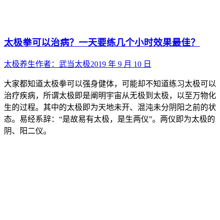
太极拳可以治病？一天要练几个小时效果最佳？
太极养生
作者：
武当太极
2019 年 9 月 10 日
大家都知道太极拳可以强身健体，可能却不知道练习太极可以
治疗疾病，所谓太极即是阐明宇宙从无极到太极，以至万物化
生的过程。其中的太极即为天地未开、混沌未分阴阳之前的状
态。易经系辞：“是故易有太极，是生两仪”。两仪即为太极的
阴、阳二仪。