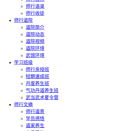
师行语录
师行收徒
师行道院
道院简介
道院动态
道院视频
道院环境
武馆环境
学习班级
师行亲授班
短期速成班
月度养生班
气功丹道养生班
武当武术夏令营
师行文摘
师行道意
学员感悟
道家养生