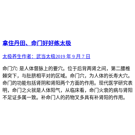
拿住丹田、命门好好练太极
太极养生
作者：
武当太极
2019 年 9 月 7 日
命门穴: 是人体督脉上的要穴。位于后背两肾之间，第二腰椎
棘突下，与肚脐相平对的区域。命门穴，为人体的长寿大穴。
命门的功能包括肾阴和肾阳两个方面的作用。现代医学研究表
明，命门之火就是人体阳气，从临床看，命门火衰的病与肾阳
不足证多属一致。补命门人的药物叉多具有补肾阳的作用。