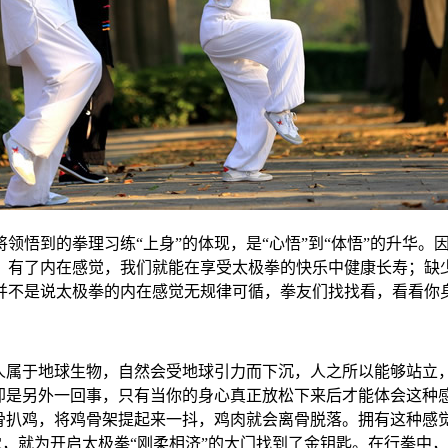
领悟到的拳理习练“上身”的体现，是“心悟”到“体悟”的升华
。有了内在感觉，我们就能在享受太极拳的快乐中健康长寿；缺少
并不是说太极拳的内在感觉无规律可循，拳友们找找看，看看你
人属于地球生物，自然会受地球引力而下沉，人之所以能够站立，
却是另外一回事，只有当你的身心真正放松下来后才能体会这种感
骨扒鸡，将鸡骨架提起来一抖，鸡肉就会离骨脱落。拥有这种感
感觉，就为开启太极拳“刚柔相济”的大门找到了金钥匙。在行拳中