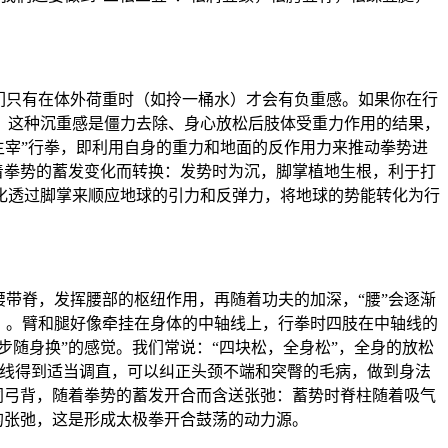
们只有在体外荷重时（如拎一桶水）才会有负重感。如果你在行
。这种沉重感是僵力去除、身心放松后肢体受重力作用的结果，
“主宰”行拳，即利用自身的重力和地面的反作用力来推动拳势进
着拳势的蓄发变化而转换：发势时为沉，脚掌植地生根，利于打
化透过脚掌来顺应地球的引力和反弹力，将地球的势能转化为行
带脊，发挥腰部的枢纽作用，再随着功夫的加深，“腰”会逐渐
）。臂和腿好像牵挂在身体的中轴线上，行拳时四肢在中轴线的
步随身换”的感觉。我们常说：“四块松，全身松”，全身的放松
曲线得到适当调直，可以纠正头颈不端和突臀的毛病，做到身法
同弓背，随着拳势的蓄发开合而含送张弛：蓄势时脊柱随着吸气
的张弛，这是形成太极拳开合鼓荡的动力源。