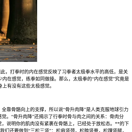
。因此，打拳时的内在感觉反映了习拳者太极拳水平的高低，是关
内在感觉，练拳如同做操。那么，太极拳的“内在感觉”究竟是
身上有没有这些太极感觉。
全靠骨骼向上的支撑，所以说“骨升肉降”是人类克服地球引力
觉。“骨升肉降”还揭示了行拳时骨与肉之间的关系：骨肉分
觉，说明你的肌肉没有紧裹在骨骼上，已经处于放松态。**的下
，我们还要做到“三松三竖”：松肩竖颈，松胯竖脊，松踝竖腿，