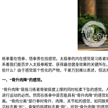
练拳重在悟拳，悟拳贵在找感觉。太极拳的内在感觉是习练者将
系着我们能否步入太极拳殿堂、获得最佳健身效果的关键所在
些什么？由于感觉是个性化的产物，千差万别难以表述，但这
一、“骨升肉降”的感觉。
“骨升肉降”是指习练者骨架挺拔上撑的同时松柔下坠的感觉。
进行运动的必然。然而在练拳中是否能具有“骨升肉降”的感觉
离。“骨肉分离”是行拳时骨升、肉降、关节松的感觉，如同脱
沉标志着“松”，骨架的挺拔标志着“刚”，找到“骨升肉降”的