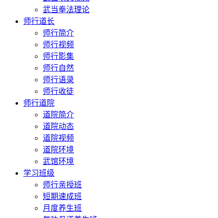
武当拳法理论
师行道长
师行简介
师行视频
师行影集
师行自然
师行语录
师行收徒
师行道院
道院简介
道院动态
道院视频
道院环境
武馆环境
学习班级
师行亲授班
短期速成班
月度养生班