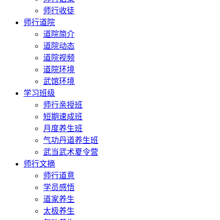
师行收徒
师行道院
道院简介
道院动态
道院视频
道院环境
武馆环境
学习班级
师行亲授班
短期速成班
月度养生班
气功丹道养生班
武当武术夏令营
师行文摘
师行道意
学员感悟
道家养生
太极养生