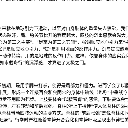
人生来就在地球引力下运动，以至对自身肢体的重量失去察觉，我
状态越好，肩、胯关节松开的程度越大，四肢的沉重感就会越大
“地心为第三之主宰”、“足掌为第三之宾辅”，强调顺应地心引力来
沉”是顺应地心引力，“提”是利用地面的反作用力。沉与提应趁
于动作转换，用的是地球的反作用力。这样，依靠身体的虚实变
如水载舟行”的沉浮感，才算进了太极之门。
拳初期，是用手脚来打拳，使得是局部力和僵力。进而学会了以腰
伸展，形成一个连接百会和会阴穴的身体中轴线（也称“中垂线”
步不用腰为死步。上肢要体会“以腰带臂”的感觉，下肢要体会“
伸，左右转动和前后张弛。脊柱的“上下拉伸”使人体脊柱的S
以脊柱带动四肢运动的主要方式。脊柱的“前后张弛”是说脊柱如
“吐身”。行拳时脊柱随着拳势开合变化和拳势呼吸呈现出节律性