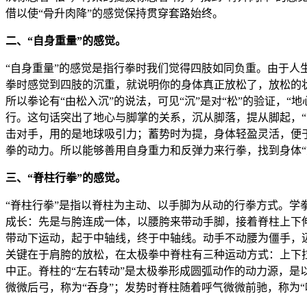
借以使“骨升肉降”的感觉保持贯穿套路始终。
二、“自身重量”的感觉。
“自身重量”的感觉是指行拳时我们觉得四肢如同负重。由于
拳时感觉到四肢的沉重，就说明你的身体真正放松了，放松的
所以拳论有“由松入沉”的说法，可见“沉”是对“松”的验证，
行。这句话突出了地心与脚掌的关系，沉从脚落，提从脚起，“
击对手，用的是地球吸引力；蓄势时为提，身体轻盈灵活，便
拳的动力。所以能够善用自身重力和反弹力来行拳，找到身体“
三、“脊柱行拳”的感觉。
“脊柱行拳”是指以脊柱为主动、以手脚为从动的行拳方式。学
成长：先是与胯连成一体，以腰胯来带动手脚，接着脊柱上下
带动下运动，起于中轴线，终于中轴线。动手不动腰为僵手，迈
关键在于肩胯的放松，在太极拳中脊柱有三种运动方式：上下拉
中正。脊柱的“左右转动”是太极拳形成圆弧动作的动力源，是
微微后弓，称为“吞身”；发势时脊柱随着呼气微微前驰，称为