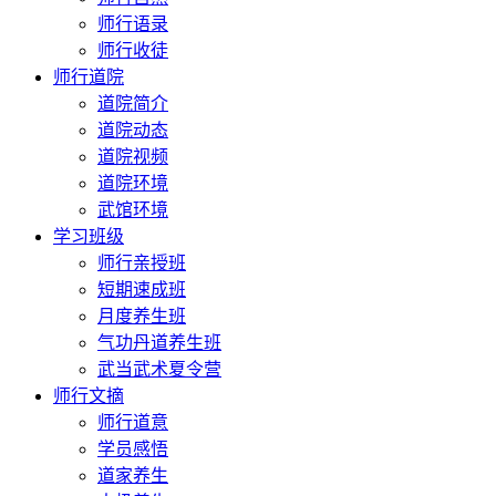
师行语录
师行收徒
师行道院
道院简介
道院动态
道院视频
道院环境
武馆环境
学习班级
师行亲授班
短期速成班
月度养生班
气功丹道养生班
武当武术夏令营
师行文摘
师行道意
学员感悟
道家养生