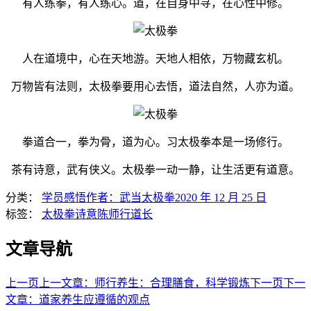
有人练拳，有人练心。道，在自身中寻，在心性中修。
人在道境中，心在天地游。天地人相依，万物藏玄机。
万物皆有法则，太极拳要用心去悟，道法自然，人亦为道。
拳道合一，拳为骨，道为心。习太极拳本是一场修行。
茶有诗意，武有侠义。太极拳一动一静，让生活更有道意。
分类：
学员感悟
作者：
武当太极拳
2020 年 12 月 25 日
标签：
太极拳
诗意
陈师行道长
文章导航
上一页
上一文章：
师行养生：合理膳食，科学锻炼
下一页
下一
文章：
道家养生应遵循的观点