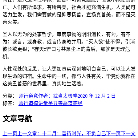
亡。人们有所追求，有所善美，社会才能充满生机，人类尚可
活力生发，我们需要做的是抑恶扬善，宣扬真善美，而不是灭
善灭美。
圣人以无为的处事哲学，审度事物的阴阳消长，有为，有不
为；或言，或身教，或言传身教并用。“灭人欲”使不得，引消
彼长欲更狠；”存天理”口号甚嚣尘上的背后，那就是天理危
机。
人性深处的反思，让人更加真实深刻地明白自己，可以让人发
现生命的归宿。生命中的一切，都与人性有关，毕竟你我都在
这美丑善恶的世界里，真实地生活着。
分类：
师行道意
作者：
武当太极拳
2020 年 12 月 2 日
标签：
师行道德讲堂
美丑善恶
道德经
文章导航
上一页
上一文章：
十二月：善待时光，不负自己
下一页
下一文