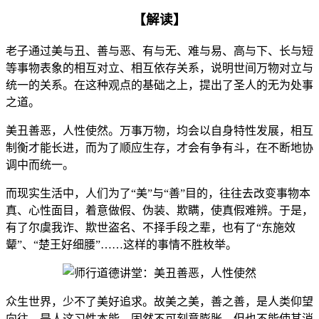
【解读】
老子通过美与丑、善与恶、有与无、难与易、高与下、长与短
等事物表象的相互对立、相互依存关系，说明世间万物对立与
统一的关系。在这种观点的基础之上，提出了圣人的无为处事
之道。
美丑善恶，人性使然。万事万物，均会以自身特性发展，相互
制衡才能长进，而为了顺应生存，才会有争有斗，在不断地协
调中而统一。
而现实生活中，人们为了“美”与“善”目的，往往去改变事物本
真、心性面目，着意做假、伪装、欺瞒，使真假难辨。于是，
有了尔虞我诈、欺世盗名、不择手段之辈，也有了“东施效
颦”、“楚王好细腰”……这样的事情不胜枚举。
众生世界，少不了美好追求。故美之美，善之善，是人类仰望
向往，是人这习性本能，固然不可刻意膨胀，但也不能使其消