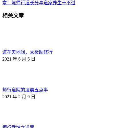
章：
陈师行道长分享道家养生十不过
相关文章
道在天地间，太极助修行
2021 年 6 月 6 日
师行道院的凌晨五点半
2021 年 2 月 9 日
师行武馆之道意