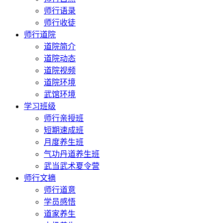
师行语录
师行收徒
师行道院
道院简介
道院动态
道院视频
道院环境
武馆环境
学习班级
师行亲授班
短期速成班
月度养生班
气功丹道养生班
武当武术夏令营
师行文摘
师行道意
学员感悟
道家养生