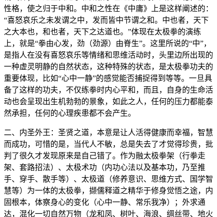
性格，使之归于中和。中和之性在《中庸》上是这样阐述的：
“喜怒哀乐之未发谓之中，发而皆中节谓之和。中也者，天下
之大本也，和也者，天下之达道也。”体现在太极拳的演练
上，就是“拳由心发，劲（劲源）由脊生”。这里所说的“中”，
是指人在没有喜怒哀乐等情绪和思维活动时，头里边所出现的
一种虚灵明静的自然状态，这种特殊的状态，是太极拳功夫的
重要体现，比如“心中一静”的感觉能否捕捉得到等等。一旦具
备了这样的功夫，不仅练拳时内心平和，而且，自身的生命活
动也会呈现出生机勃勃的景象，如此之人，任何的压力都能泰
然承担，任何的心理疾患都不会产生。
二、内圣外王：圣贤之道，本意是让人活得健康而幸福，智慧
而成功，可惜的是，当代人不敏，总是失去了才觉得珍贵，批
判了很久才发现原来是自己错了。作为融太极拳架（行拳走
架、套路招法）、太极术功（内功心法以及基本功，乃至推
手、穿手、散手等）、太极道（修养意识、思维方式、国学智
慧等）为一体的太极拳，撷儒释道之精华于修身觉悟之途，内
固根本，体察身心的变化（心中一静、常乐我净）；外求通
达，混化一切自然万物（龙和凤、树叶、海浪、绸丝带、地火