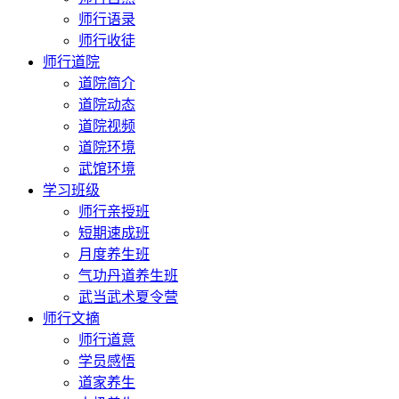
师行语录
师行收徒
师行道院
道院简介
道院动态
道院视频
道院环境
武馆环境
学习班级
师行亲授班
短期速成班
月度养生班
气功丹道养生班
武当武术夏令营
师行文摘
师行道意
学员感悟
道家养生