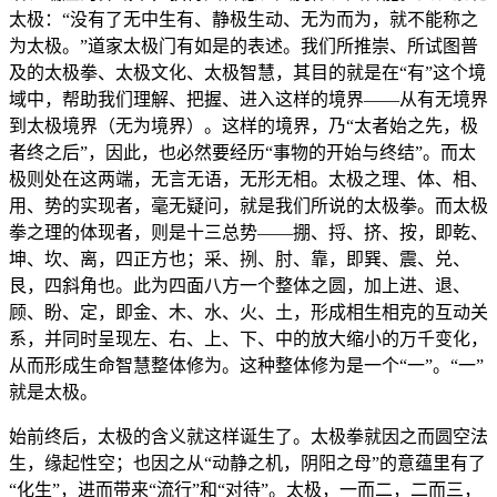
太极：“没有了无中生有、静极生动、无为而为，就不能称之
为太极。”道家太极门有如是的表述。我们所推崇、所试图普
及的太极拳、太极文化、太极智慧，其目的就是在“有”这个境
域中，帮助我们理解、把握、进入这样的境界——从有无境界
到太极境界（无为境界）。这样的境界，乃“太者始之先，极
者终之后”，因此，也必然要经历“事物的开始与终结”。而太
极则处在这两端，无言无语，无形无相。太极之理、体、相、
用、势的实现者，毫无疑问，就是我们所说的太极拳。而太极
拳之理的体现者，则是十三总势——掤、捋、挤、按，即乾、
坤、坎、离，四正方也；采、挒、肘、靠，即巽、震、兑、
艮，四斜角也。此为四面八方一个整体之圆，加上进、退、
顾、盼、定，即金、木、水、火、土，形成相生相克的互动关
系，并同时呈现左、右、上、下、中的放大缩小的万千变化，
从而形成生命智慧整体修为。这种整体修为是一个“一”。“一”
就是太极。
始前终后，太极的含义就这样诞生了。太极拳就因之而圆空法
生，缘起性空；也因之从“动静之机，阴阳之母”的意蕴里有了
“化生”，进而带来“流行”和“对待”。太极，一而二，二而三，