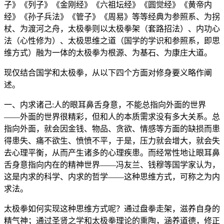
子》《列子》《金刚经》《六祖坛经》《圆觉经》《黄帝内
经》《孙子兵法》《管子》《周易》等等经典为参照系、为拐
杖、为渡河之舟，太极拳则以太极拳架（套路招法）、内功心
法（心性修为）、太极思维之道（国学的学识和参照系，即思
维方式）融为一体的太极拳为根源、为基石、为康庄大道。
现仅结合国学和太极拳，从以下四个方面对修身要义略作阐
述。
一、内求诸己:人的眼耳鼻舌身意，不能总指向外面的世界
——外面的世界很精彩，但和人的本质需求没有多大关系。总
指向外面，就会因金钱、物品、贪欲、情感等方面的缺损而患
得患失、痛不欲生、愤愤不平，于是，压力就会增大，就会失
去心理平衡，从而产生诸多的心理疾患。而经常性地让眼耳鼻
舌身意指向内在的精神世界——冯友兰、钱穆等国学家认为，
这是内求的科学、内求的哲学——这种思维方式，可称之为内
求法。
太极拳如何实现这种思维方式呢？通过盘拳走架，滋养自身的
精气神；通过圣贤之学和太极拳理论的熏陶，涵养道德，修正