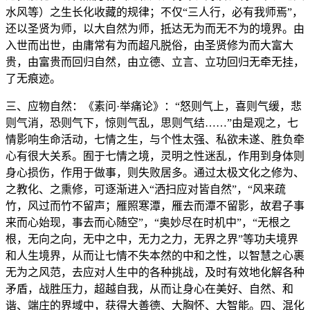
水风等）之生长化收藏的规律；不仅“三人行，必有我师焉”，
还以圣贤为师，以大自然为师，抵达无为而无不为的境界。由
入世而出世，由庸常有为而超凡脱俗，由圣贤修为而大富大
贵，由富贵而回归自然，由立德、立言、立功回归无牵无挂，
了无痕迹。
三、应物自然：《素问·举痛论》：“怒则气上，喜则气缓，悲
则气消，恐则气下，惊则气乱，思则气结……”由是观之，七
情影响生命活动，七情之生，与个性太强、私欲未遂、胜负牵
心有很大关系。囿于七情之境，灵明之性迷乱，作用到身体则
身心损伤，作用于做事，则失败居多。通过太极文化之修为、
之教化、之熏修，可逐渐进入“洒扫应对皆自然”，“风来疏
竹，风过而竹不留声；雁照寒潭，雁去而潭不留影，故君子事
来而心始现，事去而心随空”，“奥妙尽在时机中”，“无根之
根，无向之向，无中之中，无力之力，无界之界”等功夫境界
和人生境界，从而让七情不失本然的中和之性，以智慧之心裹
无为之风范，去应对人生中的各种挑战，及时有效地化解各种
矛盾，战胜压力，超越自我，从而让身心在美好、自然、和
谐、端庄的界域中，获得大善德、大胸怀、大智能。四、混化