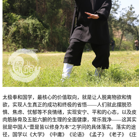
太极拳和国学，最核心的价值取向，就是让人脱离物欲和情
欲，实现人生真正的成功和终极的省悟——人们就此摆脱恐
惧、焦虑、忧郁等不良情绪，实现安宁、平和的心态，以及皮
肉筋脉骨及五脏六腑的生理的全面健康，常乐我净——这其实
就是中国人“壹是皆以修身为本”之学问的具体落实。落实的途
径，国学以《大学》《中庸》《论语》《孟子》《老子》《庄