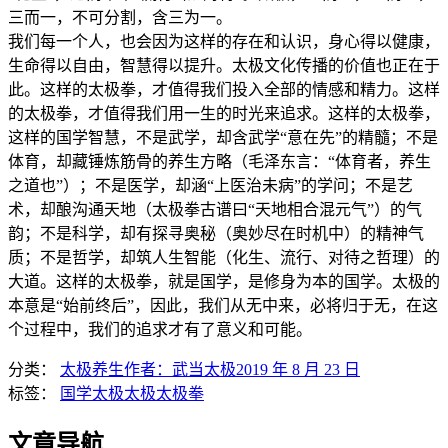
三而一，不可分割，含三为一。
我们每一个人，也会因为这样的存在和认识，身心得以健康，
生命得以自由，智慧得以提升。太极文化传播的价值也正在于
此。这样的太极拳，才值得我们投入全部的情感和精力。这样
的太极拳，才值得我们用一生的时光来追求。这样的太极拳，
这样的国学智慧，不是武学，却含武学“意在先”的精髓；不是
体育，却藏锤炼筋骨的养生方略（毛泽东言：“体育者，养生
之道也”）；不是医学，却涵“上医治未病”的学问；不是艺
术，却酿沟通天地（太极拳古谱曰“天地相合混元气”）的气
韵；不是科学，却有探寻奥秘（奥妙尽在时机中）的精神气
质；不是哲学，却筑人生智能（化生、流行、对待之哲理）的
大道。这样的太极拳，就是国学，是修身为本的国学。太极的
本意是“始前终后”，因此，我们从无中来，必将归于无，在这
个过程中，我们的追求才有了意义和可能。
分类：
太极养生
作者：
武当太极
2019 年 8 月 23 日
标签：
国学太极
太极
太极拳
文章导航