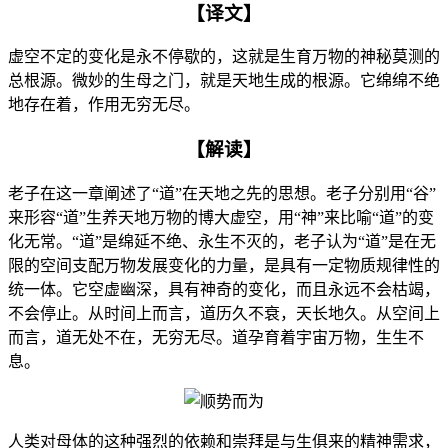
【译文】
虚空不定的变化是永不停歇的，这就是生育万物的神秘莫测的
总根源。微妙的生母之门，就是天地生成的根源。它绵绵不绝
地存在着，作用无穷无尽。
【解读】
老子在这一章阐述了“道”在天地之先的思想。老子分别用“谷”
来形容“道”生养天地万物的博大虚空，用“神”来比喻“道”的变
化无常。“道”是绵延不绝、永生不灭的，老子认为“道”是在无
限的空间支配万物发展变化的力量，是具有一定物质规律性的
统一体。它空虚幽深，具有神奇的变化，而且永远不会枯竭，
不会停止。从时间上而言，道历久不衰，天长地久。从空间上
而言，道无处不在，无穷无尽。道孕育着宇宙万物，生生不
息。
人类对母体的这种强烈的依赖和崇拜是与生俱来的精神需求，