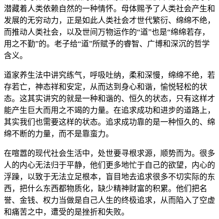
潜藏着人类依赖自然的一种情怀。母体赐予了人类社会产生和
发展的无穷动力，正是如此人类社会才世代繁衍、绵绵不绝，
而推动人类社会，以及世间万物运作的“道”也是“绵绵若存，
用之不勤”的。老子给“道”所赋予的睿智、广博和深沉的哲学
含义。
道家养生法中讲究练气，呼吸吐纳，柔和深慢，绵绵不绝，若
存若亡，神态祥和安定，从而达到身心和谐，愉悦轻松的状
态。这其实讲究的就是一种和谐的、恒久的状态，只有这样才
能产生巨大而用之不竭的力量。在追求成功和进步的道路上，
其实我们也需要这样的状态。追求成功靠的是一种恒久的、绵
绵不断的力量，而不是靠蛮力。
在喧嚣的现代社会生活中，处世要寻根求源，顺势而为。很多
人的内心无法归于平静，他们更多地忙于自己的欲望，内心的
浮躁，以致于无法立足根本，盲目地去追求很多不切实际的东
西，把什么东西都物质化，缺少精神财富的积累。他们把名
誉、金钱、权力当做是自己人生的终极追求，从而陷入了空虚
和痛苦之中，遭受的是挫折和失败。