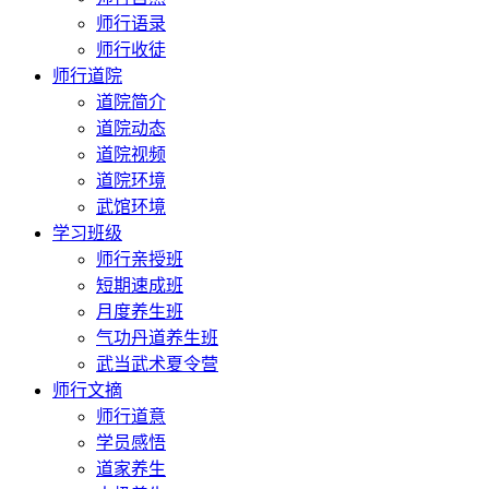
师行语录
师行收徒
师行道院
道院简介
道院动态
道院视频
道院环境
武馆环境
学习班级
师行亲授班
短期速成班
月度养生班
气功丹道养生班
武当武术夏令营
师行文摘
师行道意
学员感悟
道家养生