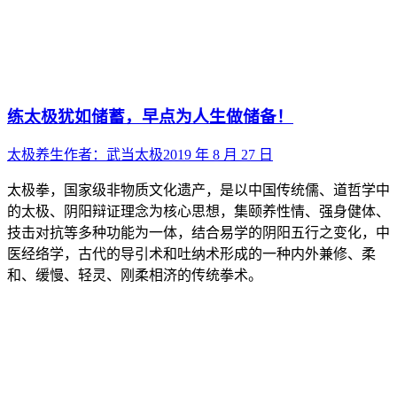
练太极犹如储蓄，早点为人生做储备！
太极养生
作者：
武当太极
2019 年 8 月 27 日
太极拳，国家级非物质文化遗产，是以中国传统儒、道哲学中
的太极、阴阳辩证理念为核心思想，集颐养性情、强身健体、
技击对抗等多种功能为一体，结合易学的阴阳五行之变化，中
医经络学，古代的导引术和吐纳术形成的一种内外兼修、柔
和、缓慢、轻灵、刚柔相济的传统拳术。