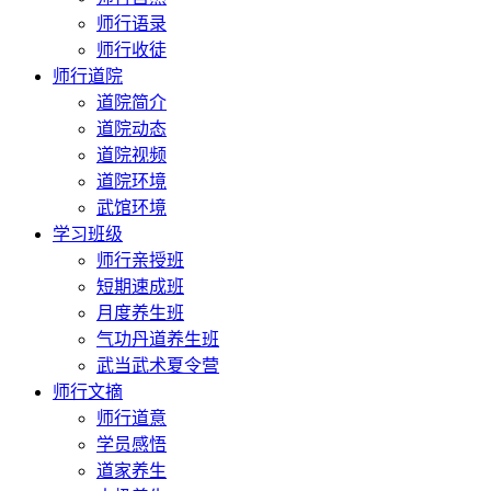
师行语录
师行收徒
师行道院
道院简介
道院动态
道院视频
道院环境
武馆环境
学习班级
师行亲授班
短期速成班
月度养生班
气功丹道养生班
武当武术夏令营
师行文摘
师行道意
学员感悟
道家养生