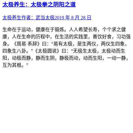
太极养生：太极拳之阴阳之道
太极养生
作者：
武当太极
2019 年 8 月 28 日
生命在于运动，健康在于锻炼。人人希望长寿，个个求之健
康，人在生命的历程中，在生活的实践里，善饮好食，习功强
身。《周易·系辞》曰：“易有太极，是生两仪，两仪生四象，
四象生八卦。”《太极圆说》曰：“无极生太极，太极动而生
阳，动极而静，静而生阴，静极而动，动而生阳，一动一静，
互为其根。”