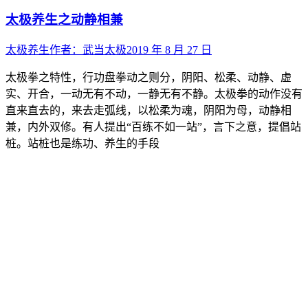
太极养生之动静相兼
太极养生
作者：
武当太极
2019 年 8 月 27 日
太极拳之特性，行功盘拳动之则分，阴阳、松柔、动静、虚
实、开合，一动无有不动，一静无有不静。太极拳的动作没有
直来直去的，来去走弧线，以松柔为魂，阴阳为母，动静相
兼，内外双修。有人提出“百练不如一站”，言下之意，提倡站
桩。站桩也是练功、养生的手段