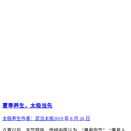
夏季养生，太极当先
太极养生
作者：
武当太极
2019 年 8 月 26 日
立夏以后，天气转热，传统中医认为，“暑易伤气”、“暑易入