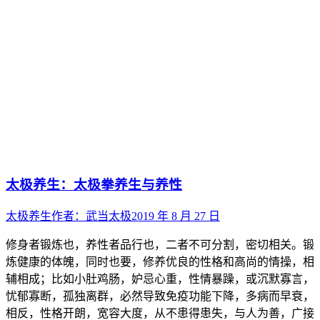
太极养生：太极拳养生与养性
太极养生
作者：
武当太极
2019 年 8 月 27 日
修身者锻炼也，养性者品行也，二者不可分割，密切相关。锻
炼健康的体魄，同时也要，修养优良的性格和高尚的情操，相
辅相成；比如小肚鸡肠，妒忌心重，性情暴躁，或沉默寡言，
忧郁寡断，孤独离群，必然导致免疫功能下降，多病而早衰，
相反，性格开朗，宽容大度，从不患得患失，与人为善，广接