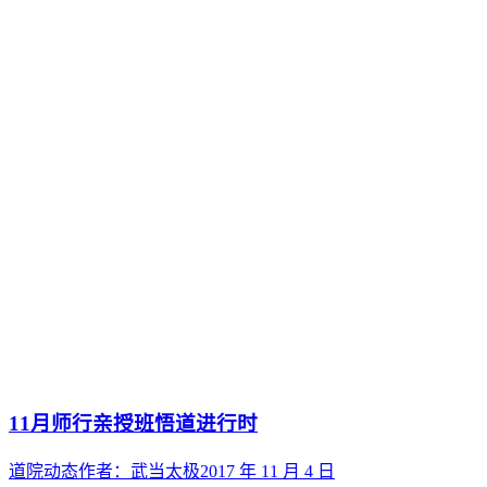
11月师行亲授班悟道进行时
道院动态
作者：
武当太极
2017 年 11 月 4 日