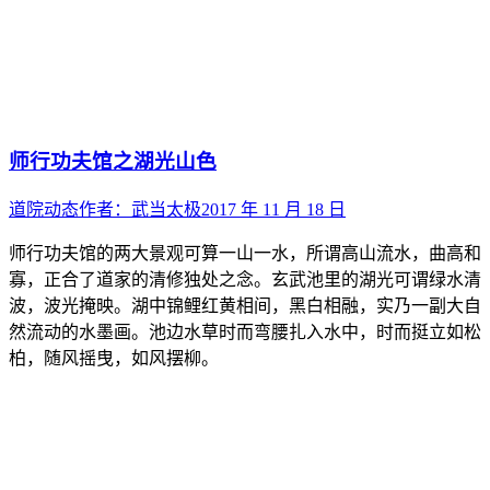
师行功夫馆之湖光山色
道院动态
作者：
武当太极
2017 年 11 月 18 日
师行功夫馆的两大景观可算一山一水，所谓高山流水，曲高和
寡，正合了道家的清修独处之念。玄武池里的湖光可谓绿水清
波，波光掩映。湖中锦鲤红黄相间，黑白相融，实乃一副大自
然流动的水墨画。池边水草时而弯腰扎入水中，时而挺立如松
柏，随风摇曳，如风摆柳。