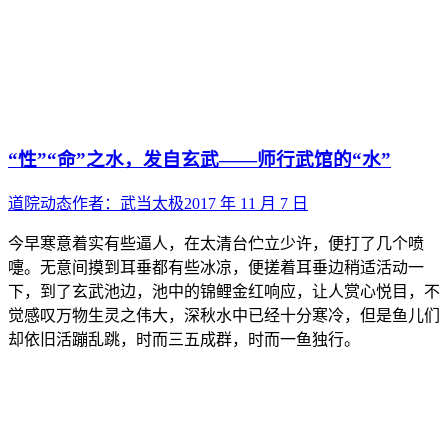
“性”“命”之水，发自玄武——师行武馆的“水”
道院动态
作者：
武当太极
2017 年 11 月 7 日
今早寒意着实有些逼人，在太清台伫立少许，便打了几个喷
嚏。无意间摸到耳垂都有些冰凉，便搓着耳垂边稍适活动一
下，到了玄武池边，池中的锦鲤金红响应，让人赏心悦目，不
觉感叹万物生灵之伟大，深秋水中已经十分寒冷，但是鱼儿们
却依旧活蹦乱跳，时而三五成群，时而一鱼独行。