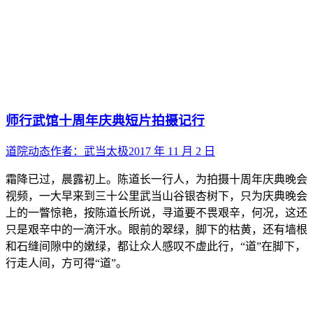
师行武馆十周年庆典短片拍摄记行
道院动态
作者：
武当太极
2017 年 11 月 2 日
霜降已过，晨露初上。陈道长一行人，为拍摄十周年庆典晚会
视频，一大早来到三十公里武当山谷银杏树下，只为庆典晚会
上的一瞥惊艳，按陈道长所说，寻道要不畏艰辛，何况，这还
只是艰辛中的一滴汗水。眼前的翠绿，脚下的枯黄，还有墙根
和石缝间隙中的嫩绿，都让众人感叹不虚此行，“道”在脚下，
行走人间，方可得“道”。