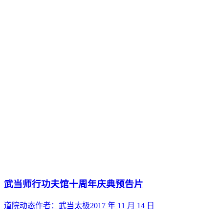
武当师行功夫馆十周年庆典预告片
道院动态
作者：
武当太极
2017 年 11 月 14 日