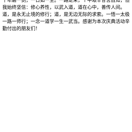
十年磨一剑，一日如一生。一路走来，个中艰辛甘苦自知，但
我始终坚信：修心养性，以武入道，道在心中，善传人间。
道，是永无止境的修行；道，是无边无际的求索。一悟一太极
一路一师行；一念一道学一生一武当。感谢为本次庆典活动辛
勤付出的朋友们！