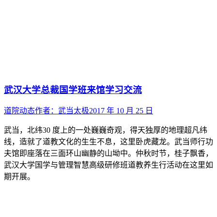
武汉大学总裁国学班来馆学习交流
道院动态
作者：
武当太极
2017 年 10 月 25 日
武当，北纬30 度上的一处巍巍奇观，得天独厚的地理超凡纬
线，造就了道教文化的生生不息，这里卧虎藏龙。武当师行功
夫馆即座落在三面环山幽静的山坳中。仲秋时节，桂子飘香，
武汉大学国学与管理智慧高级研修班道教养生行活动在这里如
期开展。