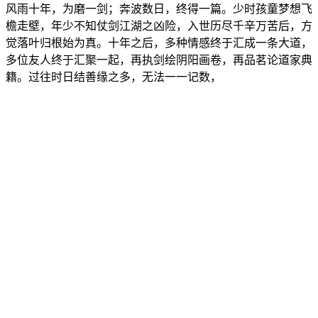
风雨十年，为磨一剑；奔波数日，终得一篇。少时孩童梦想飞
檐走壁，年少不知仗剑江湖之凶险，入世历尽千辛万苦后，方
觉落叶归根始为真。十年之后，多种情感终于汇成一条大道，
多位友人终于汇聚一起，再执剑绘阴阳画卷，再品茗论道家典
籍。过往时日结善缘之多，无法一一记数，