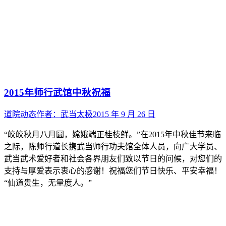
2015年师行武馆中秋祝福
道院动态
作者：
武当太极
2015 年 9 月 26 日
“皎皎秋月八月圆，嫦娥端正桂枝鲜。”在2015年中秋佳节来临
之际，陈师行道长携武当师行功夫馆全体人员，向广大学员、
武当武术爱好者和社会各界朋友们致以节日的问候，对您们的
支持与厚爱表示衷心的感谢！祝福您们节日快乐、平安幸福！
“仙道贵生，无量度人。”