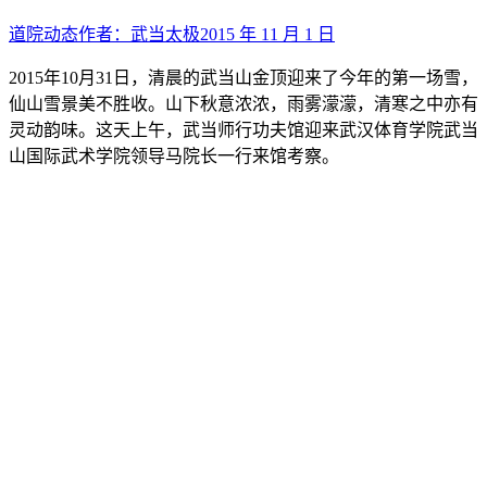
道院动态
作者：
武当太极
2015 年 11 月 1 日
2015年10月31日，清晨的武当山金顶迎来了今年的第一场雪，
仙山雪景美不胜收。山下秋意浓浓，雨雾濛濛，清寒之中亦有
灵动韵味。这天上午，武当师行功夫馆迎来武汉体育学院武当
山国际武术学院领导马院长一行来馆考察。