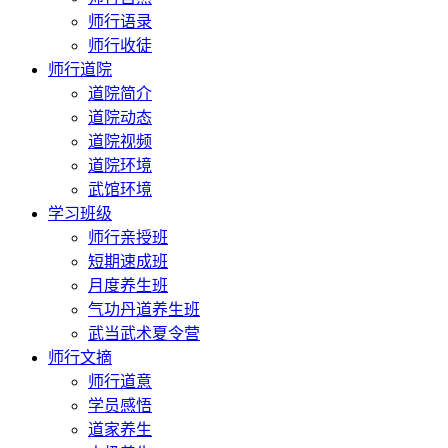
师行语录
师行收徒
师行道院
道院简介
道院动态
道院视频
道院环境
武馆环境
学习班级
师行亲授班
短期速成班
月度养生班
气功丹道养生班
武当武术夏令营
师行文摘
师行道意
学员感悟
道家养生