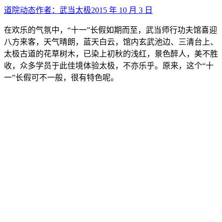
道院动态
作者：
武当太极
2015 年 10 月 3 日
在欢乐的气氛中，“十一”长假如期而至，武当师行功夫馆喜迎
八方来客，天气晴朗，蓝天白云，馆内玄武池边、三清台上、
太极古道的花草树木，已染上初秋的浅红，景色醉人，美不胜
收，众多学员于此佳境体验太极，不亦乐乎。原来，这个“十
一”长假可不一般，很有特色呢。