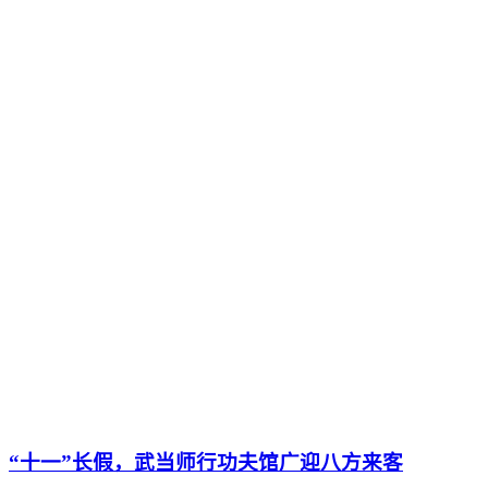
“十一”长假，武当师行功夫馆广迎八方来客