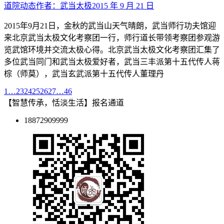
道院动态
作者：
武当太极
2015 年 9 月 21 日
2015年9月21日，金秋的武当山天气晴朗，武当师行功夫馆迎
来北京武当太极文化考察团一行，师行道长带领考察团参观游
览武馆环境并交流太极心得。北京武当太极文化考察团汇集了
多位武当同门和武当太极爱好者，武当三丰派第十五代传人蒋
棕（师莫），武当玄武派第十五代传人董理丹
1
…
23
24
25
26
27
…
46
【智慧传承，恬淡生活】报名通道
18872909999