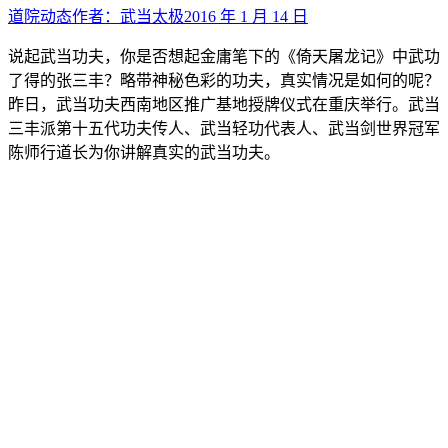
道院动态
作者：
武当太极
2016 年 1 月 14 日
说起武当功夫，你是否想起金庸笔下的《倚天屠龙记》中武功
了得的张三丰？略带神秘色彩的功夫，真实情况是如何的呢？
昨日，武当功夫西南地区推广基地授牌仪式在重庆举行。武当
三丰派第十五代功夫传人、武当轻功代表人、武当剑世界冠军
陈师行道长为你讲解真实的武当功夫。