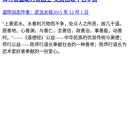
道院动态
作者：
武当太极
2015 年 12 月 1 日
“上善若水。水善利万物而不争，处众人之所恶，故几于道。
居善地，心善渊，与善仁，言善信，政善治，事善能，动善
时。”——《道德经》公益——中华民族的优良传统与美德；
师行公益——陈师行道长奉献社会的一种善举；陈师行道长为
武术爱好者奉献的一份爱心。