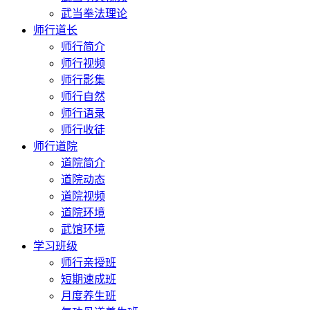
武当拳法理论
师行道长
师行简介
师行视频
师行影集
师行自然
师行语录
师行收徒
师行道院
道院简介
道院动态
道院视频
道院环境
武馆环境
学习班级
师行亲授班
短期速成班
月度养生班