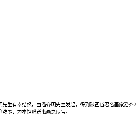
明先生有幸结缘，由潘齐明先生发起，得到陕西省著名画家潘齐
笔泼墨，为本馆赠送书画之瑰宝。