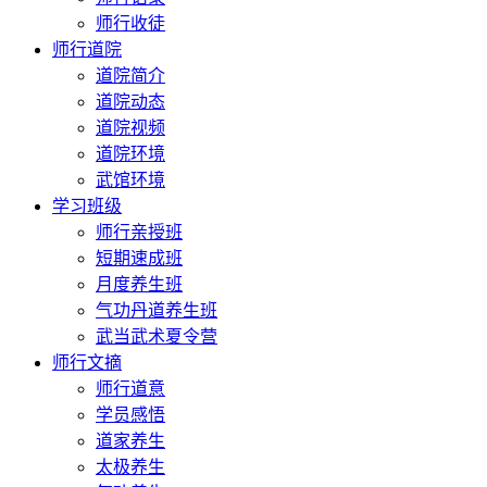
师行收徒
师行道院
道院简介
道院动态
道院视频
道院环境
武馆环境
学习班级
师行亲授班
短期速成班
月度养生班
气功丹道养生班
武当武术夏令营
师行文摘
师行道意
学员感悟
道家养生
太极养生