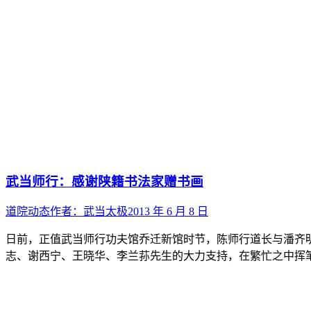
武当师行：感谢陕籍书法家赠书画
道院动态
作者：
武当太极
2013 年 6 月 8 日
日前，正值武当师行功夫馆乔迁新馆时节，陈师行道长与潘齐
志、谢西宁、王晓华、李兰荪先生的大力支持，在繁忙之中挥