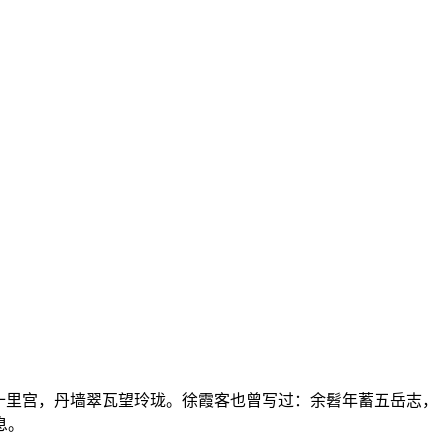
十里宫，丹墙翠瓦望玲珑。徐霞客也曾写过：余髫年蓄五岳志，
息。