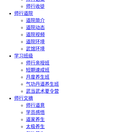
师行收徒
师行道院
道院简介
道院动态
道院视频
道院环境
武馆环境
学习班级
师行亲授班
短期速成班
月度养生班
气功丹道养生班
武当武术夏令营
师行文摘
师行道意
学员感悟
道家养生
太极养生