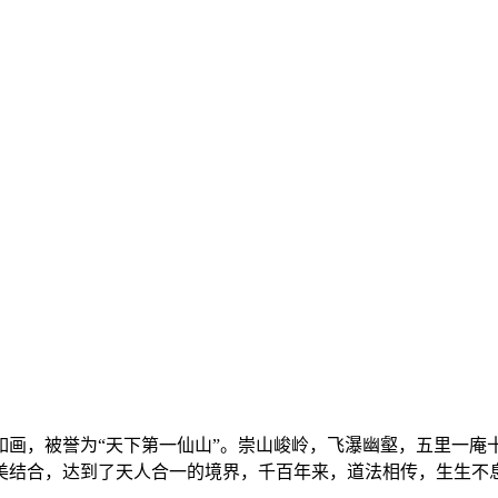
如画，被誉为“天下第一仙山”。崇山峻岭，飞瀑幽壑，五里一庵
美结合，达到了天人合一的境界，千百年来，道法相传，生生不