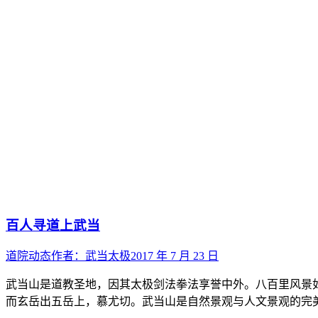
百人寻道上武当
道院动态
作者：
武当太极
2017 年 7 月 23 日
武当山是道教圣地，因其太极剑法拳法享誉中外。八百里风景
而玄岳出五岳上，慕尤切。武当山是自然景观与人文景观的完