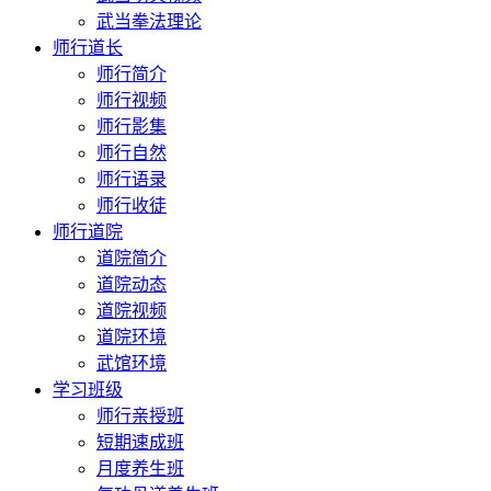
武当拳法理论
师行道长
师行简介
师行视频
师行影集
师行自然
师行语录
师行收徒
师行道院
道院简介
道院动态
道院视频
道院环境
武馆环境
学习班级
师行亲授班
短期速成班
月度养生班