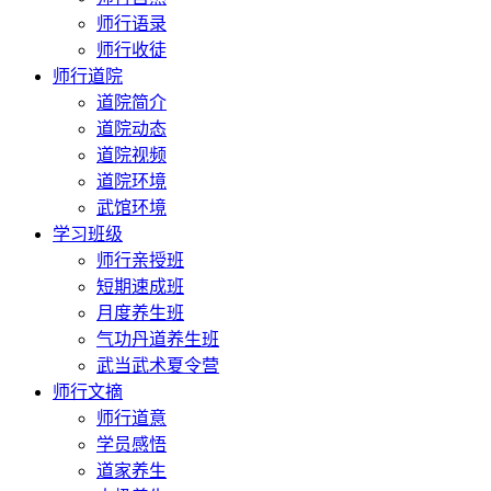
师行语录
师行收徒
师行道院
道院简介
道院动态
道院视频
道院环境
武馆环境
学习班级
师行亲授班
短期速成班
月度养生班
气功丹道养生班
武当武术夏令营
师行文摘
师行道意
学员感悟
道家养生