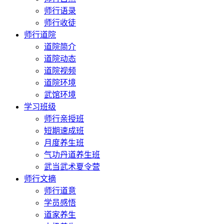
师行语录
师行收徒
师行道院
道院简介
道院动态
道院视频
道院环境
武馆环境
学习班级
师行亲授班
短期速成班
月度养生班
气功丹道养生班
武当武术夏令营
师行文摘
师行道意
学员感悟
道家养生