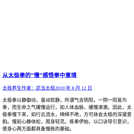
从太极拳的”慢”感悟拳中意境
太极养生
作者：
武当太极
2019 年 8 月 12 日
太极拳以静御动，虽动犹静，所谓气含阴阳，一阴一阳皆为
拳，而生命之气缓慢运行，如人体血脉，缓慢清澈。因此，太
极拳慢下来，如行云流水，绵绵不绝，方可体会太极的深邃意
韵。慢前心静体松，周身轻灵。练拳伊始，以口诀导引意识，
使身心两方面都具备慢练的基础。