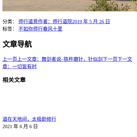
分类：
师行道意
作者：
师行道院
2019 年 5 月 26 日
标签：
不如你师行
春风十里
文章导航
上一页
上一文章：
舞剑者说–铁杵磨针，针似剑
下一页
下一文
章：
一切皆有时
相关文章
道在天地间，太极助修行
2021 年 6 月 6 日