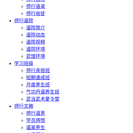
师行语录
师行收徒
师行道院
道院简介
道院动态
道院视频
道院环境
武馆环境
学习班级
师行亲授班
短期速成班
月度养生班
气功丹道养生班
武当武术夏令营
师行文摘
师行道意
学员感悟
道家养生