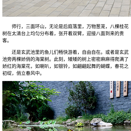
师行，三面环山，无论是后庭落里，万物葱茏，八棵桂花
树在太清台上均匀分布着，张开着双臂，迎接八面到来的贵
客。
还是玄武池里的鱼儿们畅快游着，自由自在。或者是玄武
池旁两棵娇俏的海棠树。此刻，矮矮的树上密密麻麻得爬满了
娇红的海棠花，如喇叭，如银铃，如翩翩起舞的蝴蝶，春花之
初绽，俏立春风中。