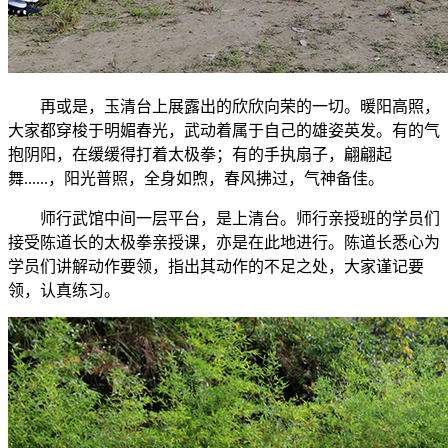
再或是，玉清台上展露出的欣欣向荣的一切。暖阳高照，
大家都穿梭于明媚春光，武动着属于自己的雄姿英发。有的气
抱阴阳，在缓缓得打着太极拳；有的手执扇子，翩翩起
舞......，阳光普照，全身如煦，春风拂过，气神备佳。
师行武馆中间一层平台，是上清台。师行亲授班的学员们
接受陈道长的太极拳亲授课，亦是在此地进行。陈道长悉心为
学员们讲解动作要领，指出其动作的不足之处，大家谨记要
领，认真练习。