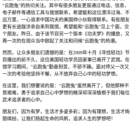
“云跑兔”的热切关注。其中有很多朋友更是通过电话、信息、
电子邮件等通信工具与我馆联系，希望能和这位漂洋过海、不
远万里，一心追求中国功夫的美国帅小伙取得联系。有些朋友
更有长途跋涉亲自来到我馆，希望能和“云跑兔”见上个面，交
个朋友。昨日，由于该节目另一个版本《功夫梦》的播放，又
再一次的在观众当中掀起了关注和问候“云跑兔”的热潮。
然而，让众多朋友们遗憾的是：在2009年十月《寻找轻功》节
目播出的前不久，这位美国轻功学员因家事已离开了武馆。在
馆学习期间，“云跑兔”勤奋刻苦，不骄不躁。面对师父一次又
一次的考验他坚持不懈，从不放弃自己心中的轻功梦想。
在这里，我们想要说的是：“云跑兔”虽然离开了，但他那种不
畏艰难，勇于追求自己心中梦想的精深却深深植根于我们每位
武术追求者的心中。
朋友们，因为有梦，生活才多姿多彩；因为有理想，生活才绚
丽缤纷，让我们扬起生命的风帆，追求人生的梦想吧！