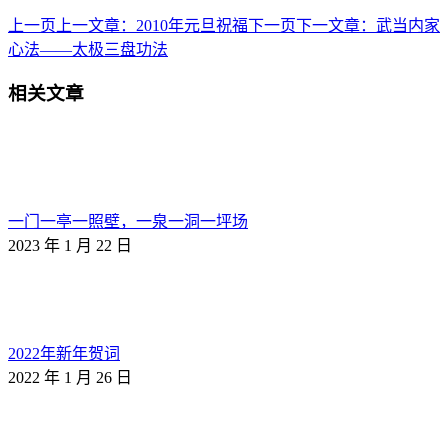
上一页
上一文章：
2010年元旦祝福
下一页
下一文章：
武当内家
心法――太极三盘功法
相关文章
一门一亭一照壁，一泉一洞一坪场
2023 年 1 月 22 日
2022年新年贺词
2022 年 1 月 26 日