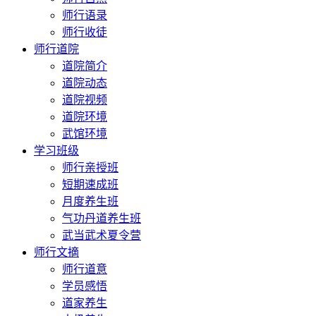
师行语录
师行收徒
师行道院
道院简介
道院动态
道院视频
道院环境
武馆环境
学习班级
师行亲授班
短期速成班
月度养生班
气功丹道养生班
武当武术夏令营
师行文摘
师行道意
学员感悟
道家养生