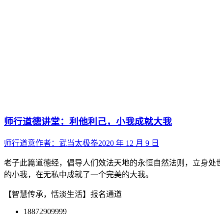
师行道德讲堂：利他利己，小我成就大我
师行道意
作者：
武当太极拳
2020 年 12 月 9 日
老子此篇道德经，倡导人们效法天地的永恒自然法则，立身处
的小我，在无私中成就了一个完美的大我。
【智慧传承，恬淡生活】报名通道
18872909999