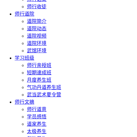
师行收徒
师行道院
道院简介
道院动态
道院视频
道院环境
武馆环境
学习班级
师行亲授班
短期速成班
月度养生班
气功丹道养生班
武当武术夏令营
师行文摘
师行道意
学员感悟
道家养生
太极养生