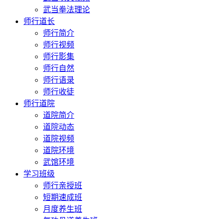
武当拳法理论
师行道长
师行简介
师行视频
师行影集
师行自然
师行语录
师行收徒
师行道院
道院简介
道院动态
道院视频
道院环境
武馆环境
学习班级
师行亲授班
短期速成班
月度养生班