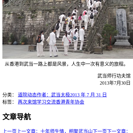
从香港到武当一路上都是风景，人生中一次有意义的旅程。
武当师行功夫馆
2013年7月30日
分类：
道院动态
作者：
武当太极
2013 年 7 月 31 日
标签：
再次来馆学习交流
香港青年协会
文章导航
上一页
上一文章：
十年师生情，相聚武当山
下一页
下一文章：