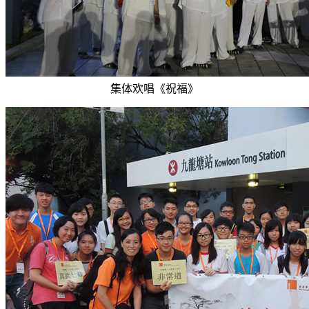
集体欢唱《祝福》