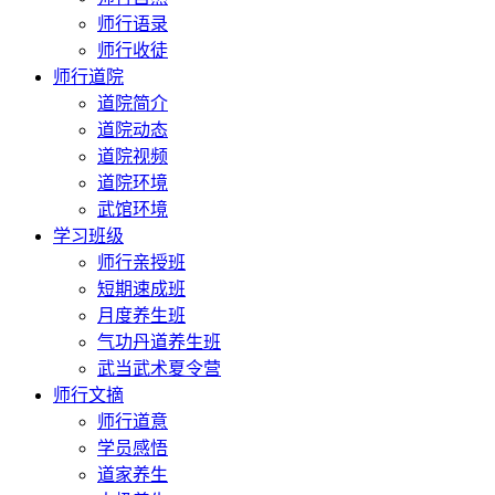
师行语录
师行收徒
师行道院
道院简介
道院动态
道院视频
道院环境
武馆环境
学习班级
师行亲授班
短期速成班
月度养生班
气功丹道养生班
武当武术夏令营
师行文摘
师行道意
学员感悟
道家养生