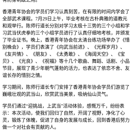
香港青年协会的学员们学习认真刻苦，在有限的时间内学会了
全部武术课程。7月29日上午，毕业考核在古朴典雅的道教元
和观举行。陈师行道长分别对学习太极十三势的三个小组和学
习武当伏虎拳的三个小组学员进行了认真仔细地考核，并颁发
了毕业证书。晚上，香港青年协会在太清台练功场举办了《惜
别晚会》，学员们表演了《向武当前进》、《光辉岁月》、
《友共情》、《朋友》、《太勇敢》、《海阔天空》、《宝
贝》、《光良》、《祝福》等十几个歌曲、舞蹈、话剧、小品
节目，展现了青少年朝气蓬勃的活力，也表达了依恋不舍、友
谊长存的惜别之情。
学习期间，陈师行道长专门安排了香港青年协会学员们游览了
巍峨壮观的武当山，欣赏武当美景，吸纳仙山灵气。
学员们通过“迎挑战，上武当”活动体验，感慨万千，纷纷表
示：本次活动，使我们回归了自然，开阔了视野，净化了心
灵，锻炼了体魄，促进了自身的发展与成长，回到香港后努力
做一个对社会有贡献的人。