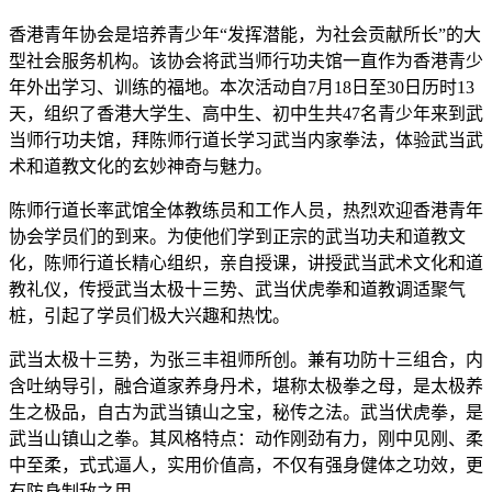
香港青年协会是培养青少年“发挥潜能，为社会贡献所长”的大
型社会服务机构。该协会将武当师行功夫馆一直作为香港青少
年外出学习、训练的福地。本次活动自7月18日至30日历时13
天，组织了香港大学生、高中生、初中生共47名青少年来到武
当师行功夫馆，拜陈师行道长学习武当内家拳法，体验武当武
术和道教文化的玄妙神奇与魅力。
陈师行道长率武馆全体教练员和工作人员，热烈欢迎香港青年
协会学员们的到来。为使他们学到正宗的武当功夫和道教文
化，陈师行道长精心组织，亲自授课，讲授武当武术文化和道
教礼仪，传授武当太极十三势、武当伏虎拳和道教调适聚气
桩，引起了学员们极大兴趣和热忱。
武当太极十三势，为张三丰祖师所创。兼有功防十三组合，内
含吐纳导引，融合道家养身丹术，堪称太极拳之母，是太极养
生之极品，自古为武当镇山之宝，秘传之法。武当伏虎拳，是
武当山镇山之拳。其风格特点：动作刚劲有力，刚中见刚、柔
中至柔，式式逼人，实用价值高，不仅有强身健体之功效，更
有防身制敌之用。