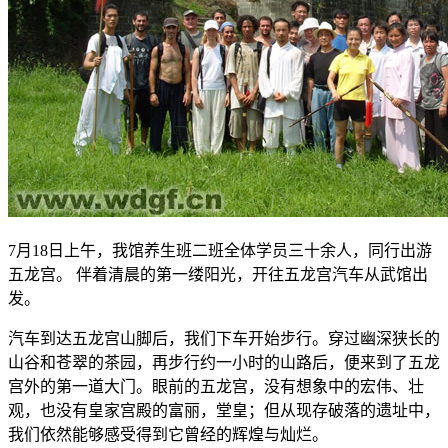
7月18日上午，我馆养生班二班全体学员三十余人，同行出游
五龙宫。 伴着清晨的第一缕阳光，开往五龙宫汽车从武馆出
发。
汽车到达五龙宫山脚后，我们下车开始步行。穿过幽深狭长的
山谷和苍翠的茶园，再步行约一小时的山路后，便来到了五龙
宫外的第一道大门。眼前的五龙宫，没有想象中的宏伟、壮
观，也没有皇家宫殿的富丽，堂皇；但从现存破落的遗址中，
我们依然能够感受得到它曾经的辉煌与灿烂。