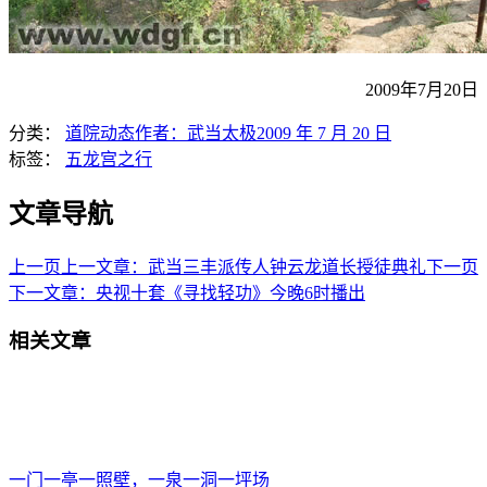
2009年7月20日
分类：
道院动态
作者：
武当太极
2009 年 7 月 20 日
标签：
五龙宫之行
文章导航
上一页
上一文章：
武当三丰派传人钟云龙道长授徒典礼
下一页
下一文章：
央视十套《寻找轻功》今晚6时播出
相关文章
一门一亭一照壁，一泉一洞一坪场