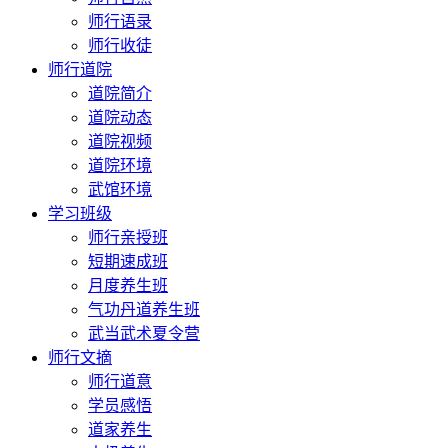
师行语录
师行收徒
师行道院
道院简介
道院动态
道院视频
道院环境
武馆环境
学习班级
师行亲授班
短期速成班
月度养生班
气功丹道养生班
武当武术夏令营
师行文摘
师行道意
学员感悟
道家养生