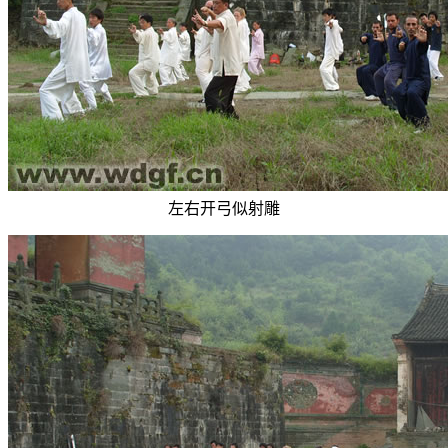
左右开弓似射雕