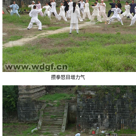
攒拳怒目增力气