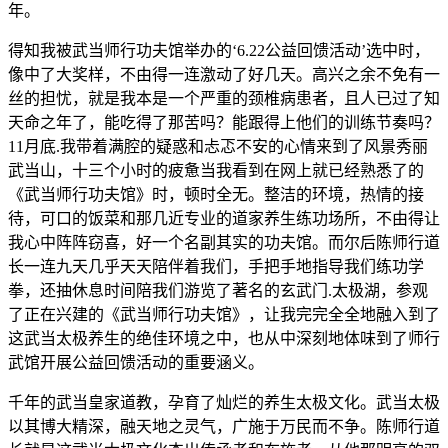
年。
得知我被武当师行功夫馆举办的‘6.22公益回馈活动’选中时，
像中了大奖样，不由得一连激动了好几天。高兴之余不免有一
丝的担忧，就是我本是一个严重的颈椎病患者，且人已过了知
天命之年了，能吃得了那苦吗？能跟得上他们的训练节奏吗？
11月底.我带着满腔的疑惑和忐忑不安的心情来到了风景秀丽
武当山，十三个小时的疲惫当我看到在网上就已经熟悉了的
《武当师行功夫馆》时，顿时全无。整洁的环境，热情的接
待，可口的饭菜和那几近专业的道家养生练功场所，不由得让
我心中阵阵窃喜，好一个名副其实的功夫馆。而尔后陈师行道
长一连九天几乎天天陪伴着我们，手把手地指导我们练功学
拳，还抽休息时间陪我们游览了著名的玄武门.太极湖，参观
了正在兴建的《武当师行功夫馆》，让我完完全全地融入到了
这武当太极养生的绝佳环境之中，也从中深刻地体味到了师行
武馆开展公益回馈活动的重要涵义。
千年的武当皇家道教，孕育了灿烂的养生太极文化。武当太极
以其博大精深，融天地之灵气，广施于万民而不争。陈师行道