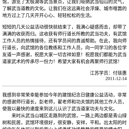
馆，游览了太极湖等武当景点，让我们吸纳武当仙山的灵气，
了解武当道教的文化。让我们在这远离社会浮燥、城市喧嚣的
地方过上了几天开开心心、轻轻松松的生活。
短短的几天公益活动很快就结束了，我满心疑惑而去，却带了
满满的收获而归。这收获有师行道长所教的武当功夫，有武馆
工作人员的热情接待，还有学员间的真诚帮助。在此，我向师
行道长，向武馆的各位教练和工作人员，向一同学习的各位学
友道一声感谢，祝愿大家一切吉祥如意！祝愿我们都能为武当
道家武术的传承尽一份力！希望大家有机会再聚师行武馆！
江苏学员：付琰惠
2011-12-14
我感到非常荣幸能参加今年的建馆纪念日健康公益活动，非常
的感谢师行道长，彭老师，翟老师和功夫馆的其他工作人员，
使我以最快的速度来到这儿认识了武当道家功夫与文化。
来时从武当山城区走路到的武馆，一路上两边都是青山绿
树和民居，武馆环境很好，很安静，安祥，平和。出太阳的时