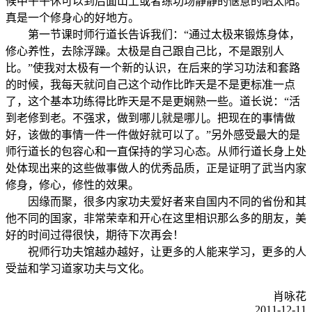
候中午午休可以到后面山上或者练功场静静的惬意的晒太阳。
真是一个修身心的好地方。
第一节课时师行道长告诉我们：“通过太极来锻炼身体，
修心养性，去除浮躁。太极是自己跟自己比，不是跟别人
比。”使我对太极有一个新的认识，在后来的学习功法和套路
的时候，我每天就问自己这个动作比昨天是不是更标准一点
了，这个基本功练得比昨天是不是更娴熟一些。道长说：“活
到老修到老。不强求，做到哪儿就是哪儿。把现在的事情做
好，该做的事情一件一件做好就可以了。”另外感受最大的是
师行道长的包容心和一直保持的学习心态。从师行道长身上处
处体现出来的这些做事做人的优秀品质，正是证明了武当内家
修身，修心，修性的效果。
因缘而聚，很多内家功夫爱好者来自国内不同的省份和其
他不同的国家，非常荣幸和开心在这里相识那么多的朋友，美
好的时间过得很快，期待下次再会！
祝师行功夫馆越办越好，让更多的人能来学习，更多的人
受益和学习道家功夫与文化。
肖咏花
2011-12-11