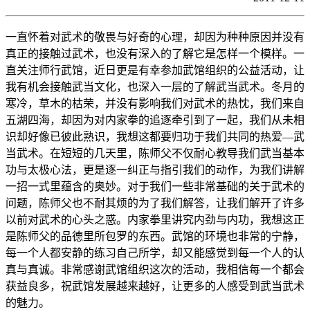
一直怀着对武术的敬畏与好奇的心理，却因为种种原因并没有
真正的接触过武术，也没有深入的了解它是怎样一个模样。一
直关注师行武馆，近日更是有幸参加武馆组织的公益活动，让
我有机会接触武当文化，也深入一层的了解武当武术。冬月的
寒冷，草木的枯荣，并没有影响我们对武术的热忱，我们来自
五湖四海，却因为对内家拳的追逐牵引到了一起，我们从未相
识却好像已彼此熟识，我想这都要归功于我们共同的热爱—武
当武术。在短短的几天里，陈师父不仅耐心教导我们武当基本
功与太极心法，更是逐一纠正与指引我们的动作，为我们讲解
一招一式里蕴含的奥妙。对于我们一些非常基础的关于武术的
问题，陈师父也不耐其烦的为了我们解答，让我们解开了许多
以前对武术的心头之惑。内家拳里讲究内劲与内功，我想这正
是陈师父的品德里所包罗的东西。武馆的环境也非常的宁静，
每一个人都安静的练习自己所学，却又能感觉到每一个人的认
真与真诚。非常感谢武馆组织这次的活动，我相信每一个都会
获益良多，祝武馆发展越来越好，让更多的人感受到武当武术
的魅力。