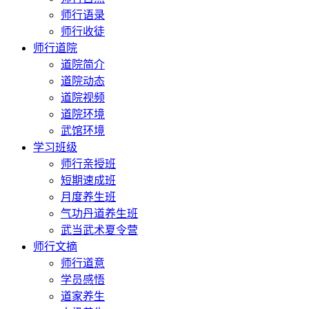
师行语录
师行收徒
师行道院
道院简介
道院动态
道院视频
道院环境
武馆环境
学习班级
师行亲授班
短期速成班
月度养生班
气功丹道养生班
武当武术夏令营
师行文摘
师行道意
学员感悟
道家养生