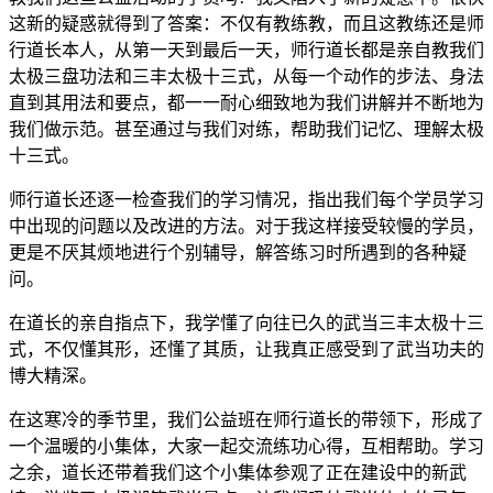
这新的疑惑就得到了答案：不仅有教练教，而且这教练还是师
行道长本人，从第一天到最后一天，师行道长都是亲自教我们
太极三盘功法和三丰太极十三式，从每一个动作的步法、身法
直到其用法和要点，都一一耐心细致地为我们讲解并不断地为
我们做示范。甚至通过与我们对练，帮助我们记忆、理解太极
十三式。
师行道长还逐一检查我们的学习情况，指出我们每个学员学习
中出现的问题以及改进的方法。对于我这样接受较慢的学员，
更是不厌其烦地进行个别辅导，解答练习时所遇到的各种疑
问。
在道长的亲自指点下，我学懂了向往已久的武当三丰太极十三
式，不仅懂其形，还懂了其质，让我真正感受到了武当功夫的
博大精深。
在这寒冷的季节里，我们公益班在师行道长的带领下，形成了
一个温暖的小集体，大家一起交流练功心得，互相帮助。学习
之余，道长还带着我们这个小集体参观了正在建设中的新武