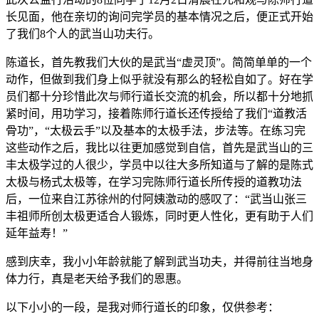
长见面，他在亲切的询问完学员的基本情况之后，便正式开始
了我们8个人的武当山功夫行。
陈道长，首先教我们大伙的是武当“虚灵顶”。简简单单的一个
动作，但做到我们身上似乎就没有那么的轻松自如了。好在学
员们都十分珍惜此次与师行道长交流的机会，所以都十分地抓
紧时间，用功学习，接着陈师行道长还传授给了我们“道教活
骨功”，“太极云手”以及基本的太极手法，步法等。在练习完
这些动作之后，我比以往更加感觉到自信，首先是武当山的三
丰太极学过的人很少，学员中以往大多所知道与了解的是陈式
太极与杨式太极等，在学习完陈师行道长所传授的道教功法
后，一位来自江苏徐州的付阿姨激动的感叹了：“武当山张三
丰祖师所创太极更适合人锻炼，同时更人性化，更有助于人们
延年益寿！”
感到庆幸，我小小年龄就能了解到武当功夫，并得前往当地身
体力行，真是老天给予我们的恩惠。
以下小小的一段，是我对师行道长的印象，仅供参考：