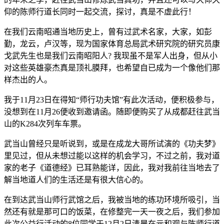
仰的陈师行道长同时一起交流，探讨，真是不虚此行！
在我们云南昭通当地历史上，曾有过武术名家，大家，如彭
勤，龙云，卢汉等，现为国家体育总局武术研究院的研究员康
戈武先生也是我们云南昭阳人? 我现虽不是军人出身，但从小
对这些英雄豪杰真是顶礼膜拜，也希望自已成为一个像他们那
样杰出的人。
我于11月23日在得知“师行功夫馆”有此次活动，便积极参与，
没想到在11月26便收到邀请函。随即便购买了从成都赶往武当
山的K284次列车车票。
武当山曾经只是听说到，或是在成龙大哥所试演的《功夫梦》
里见过，但从未想过能以这样的机会学习，不过之前，我对道
家的老子《道德经》已耳熟能详，因此，我对我前往当地去了
解当地道人们的生活还是有很大信心的。
在到达武当山师行武馆之后，我被当地的练功环境所吸引，当
然还有就是那可口的饭菜，在修整完一天一夜之后，我们参加
此次公益行活动的8位同学于12月2日清晨在元和观与陈师行道