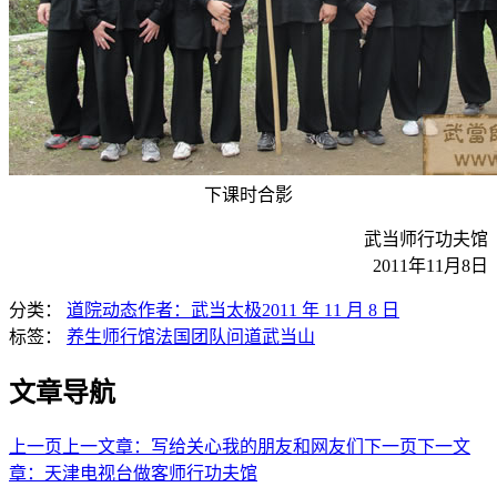
下课时合影
武当师行功夫馆
2011年11月8日
分类：
道院动态
作者：
武当太极
2011 年 11 月 8 日
标签：
养生师行馆
法国团队
问道武当山
文章导航
上一页
上一文章：
写给关心我的朋友和网友们
下一页
下一文
章：
天津电视台做客师行功夫馆