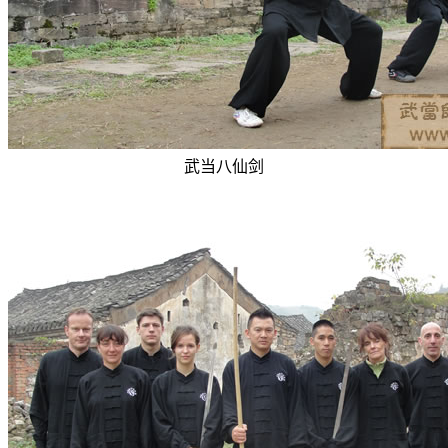
武当八仙剑