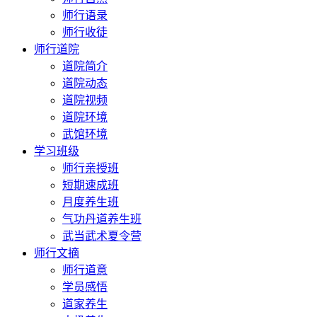
师行语录
师行收徒
师行道院
道院简介
道院动态
道院视频
道院环境
武馆环境
学习班级
师行亲授班
短期速成班
月度养生班
气功丹道养生班
武当武术夏令营
师行文摘
师行道意
学员感悟
道家养生