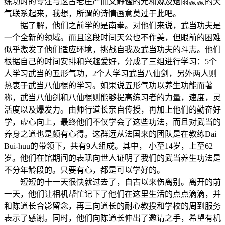
练功时的专注与这古老庄严而又静谧的元和观及烟雨蒙蒙的天
气联系起来，我想，所谓的诗情画意莫过于此吧。
据了解，他们之前学的是南拳。对他们来说，武当功夫是
一个全新的领域。而且这段时间天公也不作美，但眼前的困难
似乎激发了他们适应环境，挑战自我及武当功夫的斗志。他们
根据自己的时间安排和兴趣爱好，分成了三组进行学习：5个
人学习武当的五形气功，2个人学习武当八仙剑，另外两人则
热衷于武当八仙棍的学习。如果说五形气功以养生功能而著
称，武当八仙剑和八仙棍则能够提高练习者的力量，速度，灵
活度以及爆发力。由师行道长亲自传授，再加上他们的勤奋好
学，虚心向上，最终他们不仅学会了这些功法，而且对武当的
养身之道也是颇有心得。这群远从法国来的团队是在教练Dai
Bui-huu的带领下，共有9人组成。其中， 小至14岁，上至62
岁。他们在馆期间的表现向世人证明了我们的武当养生功法是
不分年龄段的。只要有心，都是可以学好的。
短短的十一天很快就过去了，自古以来伤离别。离开的前
一天，他们让相机帮忙记下了他们在这里生活的点点滴滴，并
和陈道长合影留念，再三向道长的耐心教授和学校的周到服务
表示了感谢。同时，他们向陈道长伸出了邀请之手，希望有机