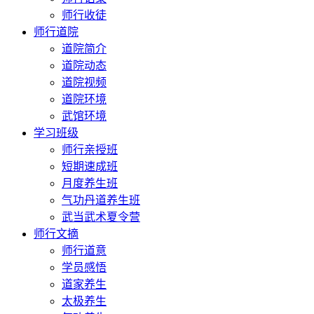
师行收徒
师行道院
道院简介
道院动态
道院视频
道院环境
武馆环境
学习班级
师行亲授班
短期速成班
月度养生班
气功丹道养生班
武当武术夏令营
师行文摘
师行道意
学员感悟
道家养生
太极养生