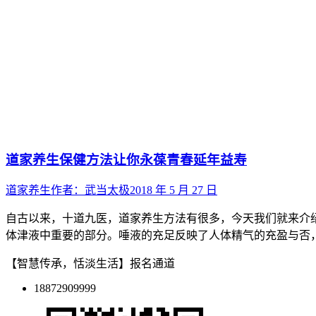
道家养生保健方法让你永葆青春延年益寿
道家养生
作者：
武当太极
2018 年 5 月 27 日
自古以来，十道九医，道家养生方法有很多，今天我们就来介
体津液中重要的部分。唾液的充足反映了人体精气的充盈与否
【智慧传承，恬淡生活】报名通道
18872909999