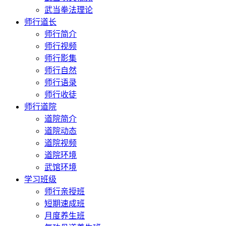
武当拳法理论
师行道长
师行简介
师行视频
师行影集
师行自然
师行语录
师行收徒
师行道院
道院简介
道院动态
道院视频
道院环境
武馆环境
学习班级
师行亲授班
短期速成班
月度养生班