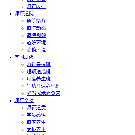
师行收徒
师行道院
道院简介
道院动态
道院视频
道院环境
武馆环境
学习班级
师行亲授班
短期速成班
月度养生班
气功丹道养生班
武当武术夏令营
师行文摘
师行道意
学员感悟
道家养生
太极养生