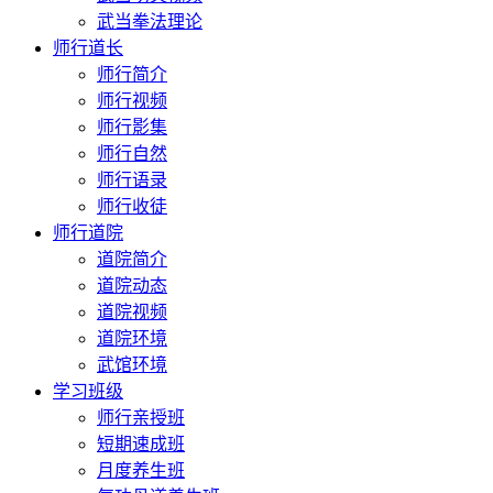
武当拳法理论
师行道长
师行简介
师行视频
师行影集
师行自然
师行语录
师行收徒
师行道院
道院简介
道院动态
道院视频
道院环境
武馆环境
学习班级
师行亲授班
短期速成班
月度养生班