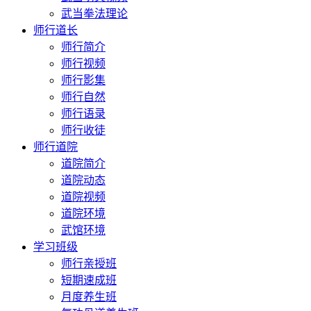
武当拳法理论
师行道长
师行简介
师行视频
师行影集
师行自然
师行语录
师行收徒
师行道院
道院简介
道院动态
道院视频
道院环境
武馆环境
学习班级
师行亲授班
短期速成班
月度养生班