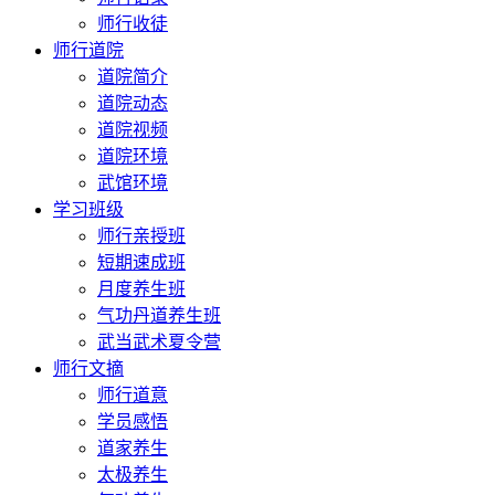
师行收徒
师行道院
道院简介
道院动态
道院视频
道院环境
武馆环境
学习班级
师行亲授班
短期速成班
月度养生班
气功丹道养生班
武当武术夏令营
师行文摘
师行道意
学员感悟
道家养生
太极养生