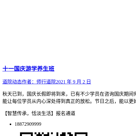
十一国庆游学养生班
道院动态
作者：
师行道院
2021 年 9 月 2 日
秋天已到，国庆长假即将到来，已有不少学员在咨询国庆期间师
能让每位学员从内心深处得到真正的放松。节日之后，能以更
【智慧传承，恬淡生活】报名通道
18872909999