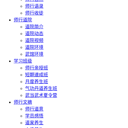
师行语录
师行收徒
师行道院
道院简介
道院动态
道院视频
道院环境
武馆环境
学习班级
师行亲授班
短期速成班
月度养生班
气功丹道养生班
武当武术夏令营
师行文摘
师行道意
学员感悟
道家养生