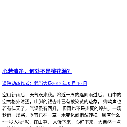
心若清净，何处不是桃花源？
道院动态
作者：
武当太极
2017 年 9 月 10 日
空山新雨后，天气晚来秋。将近一周的连阴雨过后， 山中的
空气格外清透，山脚的银杏叶已有被染黄的迹象， 蝉鸣声也
若有似无了，气温虽有回升， 但再也不是炎夏的燥热。一场
秋雨一场寒，季节已在一草一木变化间悄然转换。哪有什么
“一秒入秋”呢，在山中， 人慢下来，心静下来，大自然一点