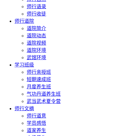
师行语录
师行收徒
师行道院
道院简介
道院动态
道院视频
道院环境
武馆环境
学习班级
师行亲授班
短期速成班
月度养生班
气功丹道养生班
武当武术夏令营
师行文摘
师行道意
学员感悟
道家养生