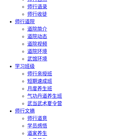
师行语录
师行收徒
师行道院
道院简介
道院动态
道院视频
道院环境
武馆环境
学习班级
师行亲授班
短期速成班
月度养生班
气功丹道养生班
武当武术夏令营
师行文摘
师行道意
学员感悟
道家养生