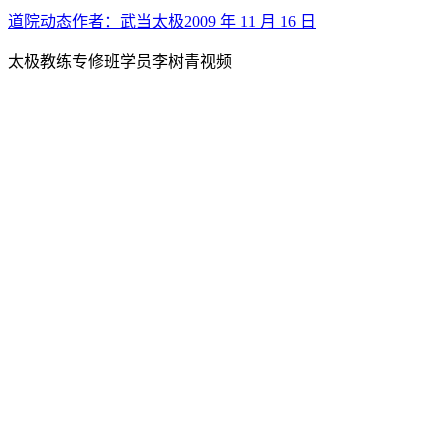
道院动态
作者：
武当太极
2009 年 11 月 16 日
太极教练专修班学员李树青视频