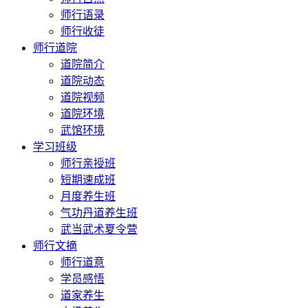
师行语录
师行收徒
师行道院
道院简介
道院动态
道院视频
道院环境
武馆环境
学习班级
师行亲授班
短期速成班
月度养生班
气功丹道养生班
武当武术夏令营
师行文摘
师行道意
学员感悟
道家养生