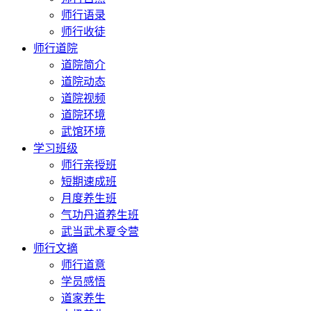
师行语录
师行收徒
师行道院
道院简介
道院动态
道院视频
道院环境
武馆环境
学习班级
师行亲授班
短期速成班
月度养生班
气功丹道养生班
武当武术夏令营
师行文摘
师行道意
学员感悟
道家养生