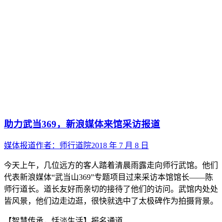
助力武当369，新浪媒体来馆采访报道
媒体报道
作者：
师行道院
2018 年 7 月 8 日
今天上午，几位远方的客人踏着清晨雨露走向师行武馆。他们
代表新浪媒体“武当山369”专题项目过来采访本馆馆长——陈
师行道长。道长友好而亲切的接待了他们的访问。武馆内处处
皆风景，他们边走边逛，很快就选中了太极碑作为拍摄背景。
【智慧传承，恬淡生活】报名通道