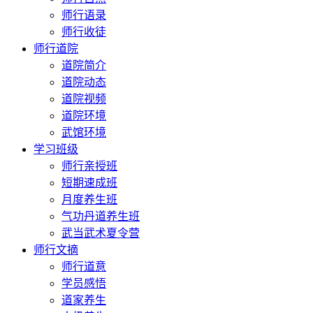
师行语录
师行收徒
师行道院
道院简介
道院动态
道院视频
道院环境
武馆环境
学习班级
师行亲授班
短期速成班
月度养生班
气功丹道养生班
武当武术夏令营
师行文摘
师行道意
学员感悟
道家养生