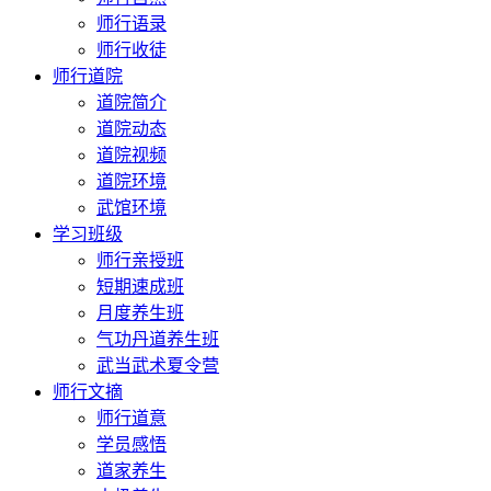
师行语录
师行收徒
师行道院
道院简介
道院动态
道院视频
道院环境
武馆环境
学习班级
师行亲授班
短期速成班
月度养生班
气功丹道养生班
武当武术夏令营
师行文摘
师行道意
学员感悟
道家养生