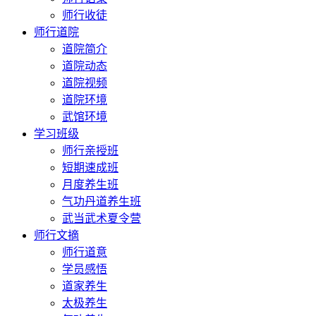
师行收徒
师行道院
道院简介
道院动态
道院视频
道院环境
武馆环境
学习班级
师行亲授班
短期速成班
月度养生班
气功丹道养生班
武当武术夏令营
师行文摘
师行道意
学员感悟
道家养生
太极养生