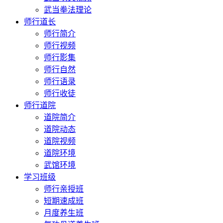
武当拳法理论
师行道长
师行简介
师行视频
师行影集
师行自然
师行语录
师行收徒
师行道院
道院简介
道院动态
道院视频
道院环境
武馆环境
学习班级
师行亲授班
短期速成班
月度养生班